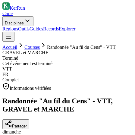
KerRun
Carte
Disciplines
Régions
Outils
Guides
Records
Explorer
Accueil
Courses
Randonnée "Au fil du Cens" - VTT,
GRAVEL et MARCHE
Terminé
Cet événement est terminé
VTT
FR
Complet
Informations vérifiées
Randonnée "Au fil du Cens" - VTT,
GRAVEL et MARCHE
Partager
dimanche