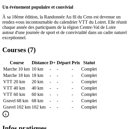
Un événement populaire et convivial
À sa 18ème édition, la Randonnée Au fil du Cens est devenue un
rendez-vous incontournable du calendrier VTT du Loiret. Elle réunit
chaque année des participants de la région Centre-Val de Loire
autour d'une journée de sport et de convivialité dans un cadre naturel
exceptionnel.
Courses (
7
)
Course
Distance
D+
Départ
Prix
Statut
Marche 10 km
10
km
-
-
-
Complet
Marche 18 km
18
km
-
-
-
Complet
VTT 20 km
20
km
-
-
-
Complet
VTT 40 km
40
km
-
-
-
Complet
VTT 60 km
60
km
-
-
-
Complet
Gravel 68 km
68
km
-
-
-
Complet
Gravel 102 km
102
km
-
-
-
Complet
Infos pratiques