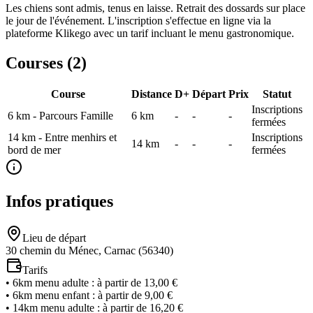
Les chiens sont admis, tenus en laisse. Retrait des dossards sur place
le jour de l'événement. L'inscription s'effectue en ligne via la
plateforme Klikego avec un tarif incluant le menu gastronomique.
Courses (
2
)
Course
Distance
D+
Départ
Prix
Statut
Inscriptions
6 km - Parcours Famille
6
km
-
-
-
fermées
14 km - Entre menhirs et
Inscriptions
14
km
-
-
-
bord de mer
fermées
Infos pratiques
Lieu de départ
30 chemin du Ménec, Carnac (56340)
Tarifs
•
6km menu adulte
:
à partir de 13,00 €
•
6km menu enfant
:
à partir de 9,00 €
•
14km menu adulte
:
à partir de 16,20 €