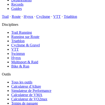
Départements
Records
Guides
Trail
·
Route
·
Hyrox
·
Cyclisme
·
VTT
·
Triathlon
Disciplines
Trail Running
Running sur Route
Triathlon
Cyclisme & Gravel
VTT
Swimrun
Hyrox
Multisport & Raid
Bike & Run
Outils
Tous les outils
Calculateur d'Allure
Simulateur de Performance
Calculateur de VMA
Calculateur de VO2max
Temps de passage