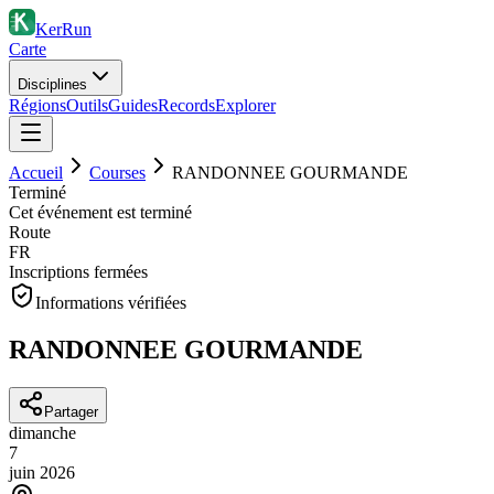
KerRun
Carte
Disciplines
Régions
Outils
Guides
Records
Explorer
Accueil
Courses
RANDONNEE GOURMANDE
Terminé
Cet événement est terminé
Route
FR
Inscriptions fermées
Informations vérifiées
RANDONNEE GOURMANDE
Partager
dimanche
7
juin
2026