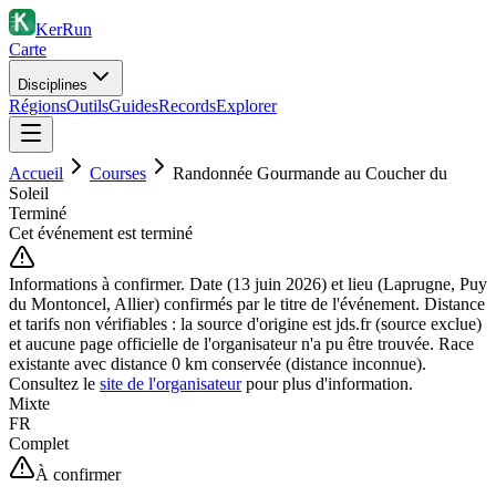
KerRun
Carte
Disciplines
Régions
Outils
Guides
Records
Explorer
Accueil
Courses
Randonnée Gourmande au Coucher du
Soleil
Terminé
Cet événement est terminé
Informations à confirmer.
Date (13 juin 2026) et lieu (Laprugne, Puy
du Montoncel, Allier) confirmés par le titre de l'événement. Distance
et tarifs non vérifiables : la source d'origine est jds.fr (source exclue)
et aucune page officielle de l'organisateur n'a pu être trouvée. Race
existante avec distance 0 km conservée (distance inconnue).
Consultez le
site de l'organisateur
pour plus d'information.
Mixte
FR
Complet
À confirmer