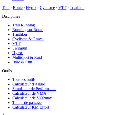
Trail
·
Route
·
Hyrox
·
Cyclisme
·
VTT
·
Triathlon
Disciplines
Trail Running
Running sur Route
Triathlon
Cyclisme & Gravel
VTT
Swimrun
Hyrox
Multisport & Raid
Bike & Run
Outils
Tous les outils
Calculateur d'Allure
Simulateur de Performance
Calculateur de VMA
Calculateur de VO2max
Temps de passage
Calculateur KM Effort