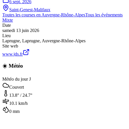
6 sept. 2026
Saint-Genest-Malifaux
Toutes les courses en
Auvergne-Rhône-Alpes
Tous les événements
Mixte
Date
samedi 13 juin 2026
Lieu
Laprugne
,
Laprugne
,
Auvergne-Rhône-Alpes
Site web
www.jds.fr
☀️ Météo
Météo du jour J
Couvert
13.8
° /
24.7
°
10.1
km/h
0
mm