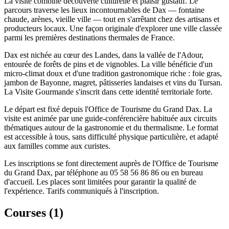
La visite combine découverte culturelle et plaisir gustatif. Le
parcours traverse les lieux incontournables de Dax — fontaine
chaude, arènes, vieille ville — tout en s'arrêtant chez des artisans et
producteurs locaux. Une façon originale d'explorer une ville classée
parmi les premières destinations thermales de France.
Dax est nichée au cœur des Landes, dans la vallée de l'Adour,
entourée de forêts de pins et de vignobles. La ville bénéficie d'un
micro-climat doux et d'une tradition gastronomique riche : foie gras,
jambon de Bayonne, magret, pâtisseries landaises et vins du Tursan.
La Visite Gourmande s'inscrit dans cette identité territoriale forte.
Le départ est fixé depuis l'Office de Tourisme du Grand Dax. La
visite est animée par une guide-conférencière habituée aux circuits
thématiques autour de la gastronomie et du thermalisme. Le format
est accessible à tous, sans difficulté physique particulière, et adapté
aux familles comme aux curistes.
Les inscriptions se font directement auprès de l'Office de Tourisme
du Grand Dax, par téléphone au 05 58 56 86 86 ou en bureau
d'accueil. Les places sont limitées pour garantir la qualité de
l'expérience. Tarifs communiqués à l'inscription.
Courses (
1
)