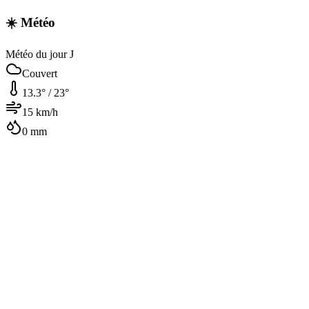
☀️ Météo
Météo du jour J
Couvert
13.3
° /
23
°
15
km/h
0
mm