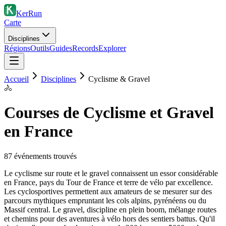
KerRun
Carte
Disciplines
Régions
Outils
Guides
Records
Explorer
Accueil
Disciplines
Cyclisme & Gravel
🚴
Courses de Cyclisme et Gravel
en France
87
événement
s
trouvé
s
Le cyclisme sur route et le gravel connaissent un essor considérable
en France, pays du Tour de France et terre de vélo par excellence.
Les cyclosportives permettent aux amateurs de se mesurer sur des
parcours mythiques empruntant les cols alpins, pyrénéens ou du
Massif central. Le gravel, discipline en plein boom, mélange routes
et chemins pour des aventures à vélo hors des sentiers battus. Qu'il