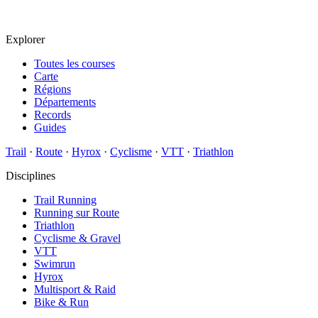
Explorer
Toutes les courses
Carte
Régions
Départements
Records
Guides
Trail
·
Route
·
Hyrox
·
Cyclisme
·
VTT
·
Triathlon
Disciplines
Trail Running
Running sur Route
Triathlon
Cyclisme & Gravel
VTT
Swimrun
Hyrox
Multisport & Raid
Bike & Run