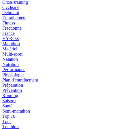
Cross-training
Cyclisme
Débutant
Entraînement
Fitness
Fractionné
France
HYROX
Marathon
Matériel
Multi-sport
Natation
Nutrition
Performance
Physiologie
Plan d'entraînement
Préparation
Prévention
Running
Saisons
Santé
Semi-marathon
Top 10
Trail
Triathlon