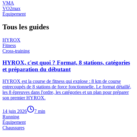
VMA
VO2max
Équipement
Tous les guides
HYROX
Fitness
Cross-training
HYROX, c'est quoi ? Format, 8 stations, catégories
et préparation du débutant
HYROX est la course de fitness qui explose : 8 km de course
entrecoupés de 8 stations de force fonctionnelle. Le format détaillé,
les 8 épreuves dans l'ordre, les catégories et un plan pour préparer
son premier HYROX.
14 juin 2026
7
min
Running
Équipement
Chaussures