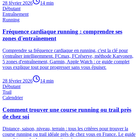
28 février 2026
14
min
Débutant
Entraînement
Running
Fréquence cardiaque running : comprendre ses
zones d'entraînement
Comprendre sa fréquence cardiaque en running, c'est la clé pour
s'entraîner intelligemment. FCmax, FCréserve, méthode Karvonen,
5 zones d'entraînement, Garmin, Apple Watch : ce guide complet
vous explique tout pour progresser sans vous épuiser.
28 février 2026
14
min
Débutant
Trail
Calendrier
Comment trouver une course running ou trail près
de chez soi
Distance, saison, niveau, terrain : tous les critères pour trouver la
course running ou trail idéale près de chez vous en France. Le guide