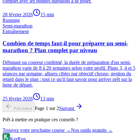
complet avec les bonnes questions à se poser.
28 février 2026
15
min
Running
Semi-marathon
Entraînement
Combien de temps faut-il pour préparer un semi-
marathon ? Plan complet par niveau
Débutant ou coureur confirmé, la durée de préparation d'un semi-
marathon varie de 8 à 20 semaines selon votre profil. Plans 3, 4 et 5
séances par semaine, allures cibles par objectif chrono, gestion du
retard dans le plan : tout ce qu'il faut savoir pour arriver prêt sur la
ligne de départ.
25 février 2026
13
min
Page
1
sur
2
Suivant
Précédent
Prêt à mettre en pratique ces conseils ?
Trouvez votre prochaine course →
Nos outils gratuits →
KerRun