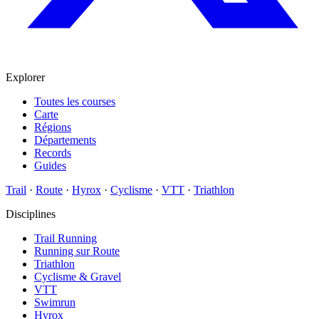
Explorer
Toutes les courses
Carte
Régions
Départements
Records
Guides
Trail
·
Route
·
Hyrox
·
Cyclisme
·
VTT
·
Triathlon
Disciplines
Trail Running
Running sur Route
Triathlon
Cyclisme & Gravel
VTT
Swimrun
Hyrox