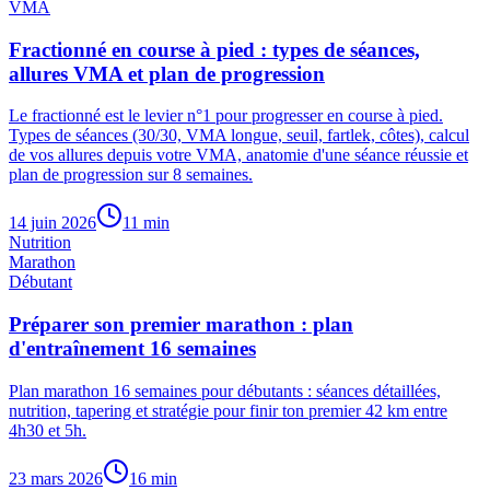
VMA
Fractionné en course à pied : types de séances,
allures VMA et plan de progression
Le fractionné est le levier n°1 pour progresser en course à pied.
Types de séances (30/30, VMA longue, seuil, fartlek, côtes), calcul
de vos allures depuis votre VMA, anatomie d'une séance réussie et
plan de progression sur 8 semaines.
14 juin 2026
11
min
Nutrition
Marathon
Débutant
Préparer son premier marathon : plan
d'entraînement 16 semaines
Plan marathon 16 semaines pour débutants : séances détaillées,
nutrition, tapering et stratégie pour finir ton premier 42 km entre
4h30 et 5h.
23 mars 2026
16
min