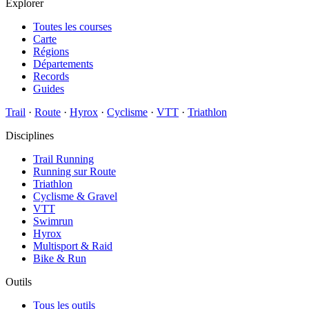
Explorer
Toutes les courses
Carte
Régions
Départements
Records
Guides
Trail
·
Route
·
Hyrox
·
Cyclisme
·
VTT
·
Triathlon
Disciplines
Trail Running
Running sur Route
Triathlon
Cyclisme & Gravel
VTT
Swimrun
Hyrox
Multisport & Raid
Bike & Run
Outils
Tous les outils