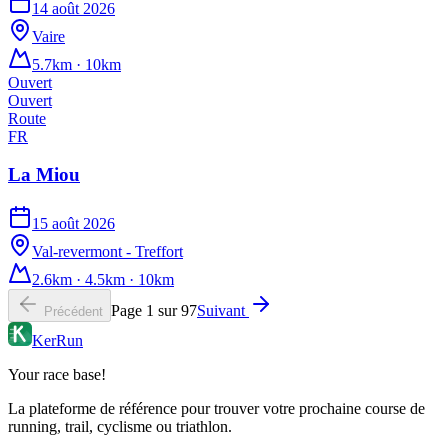
14 août 2026
Vaire
5.7km · 10km
Ouvert
Ouvert
Route
FR
La Miou
15 août 2026
Val-revermont - Treffort
2.6km · 4.5km · 10km
Page
1
sur
97
Suivant
Précédent
KerRun
Your race base!
La plateforme de référence pour trouver votre prochaine course de
running, trail, cyclisme ou triathlon.