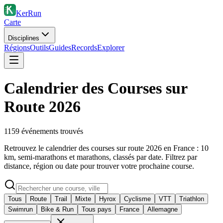
KerRun
Carte
Disciplines
Régions
Outils
Guides
Records
Explorer
Calendrier des Courses sur
Route 2026
1159
événement
s
trouvé
s
Retrouvez le calendrier des courses sur route 2026 en France : 10
km, semi-marathons et marathons, classés par date. Filtrez par
distance, région ou date pour trouver votre prochaine course.
Tous
Route
Trail
Mixte
Hyrox
Cyclisme
VTT
Triathlon
Swimrun
Bike & Run
Tous pays
France
Allemagne