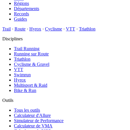
Régions
Départements
Records
Guides
Trail
·
Route
·
Hyrox
·
Cyclisme
·
VTT
·
Triathlon
Disciplines
Trail Running
Running sur Route
Triathlon
Cyclisme & Gravel
VTT
Swimrun
Hyrox
Multisport & Raid
Bike & Run
Outils
Tous les outils
Calculateur d'Allure
Simulateur de Performance
Calculateur de VMA