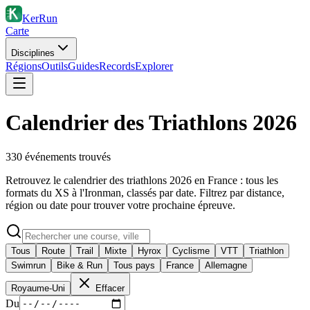
KerRun
Carte
Disciplines
Régions
Outils
Guides
Records
Explorer
Calendrier des Triathlons 2026
330
événement
s
trouvé
s
Retrouvez le calendrier des triathlons 2026 en France : tous les
formats du XS à l'Ironman, classés par date. Filtrez par distance,
région ou date pour trouver votre prochaine épreuve.
Tous
Route
Trail
Mixte
Hyrox
Cyclisme
VTT
Triathlon
Swimrun
Bike & Run
Tous pays
France
Allemagne
Royaume-Uni
Effacer
Du