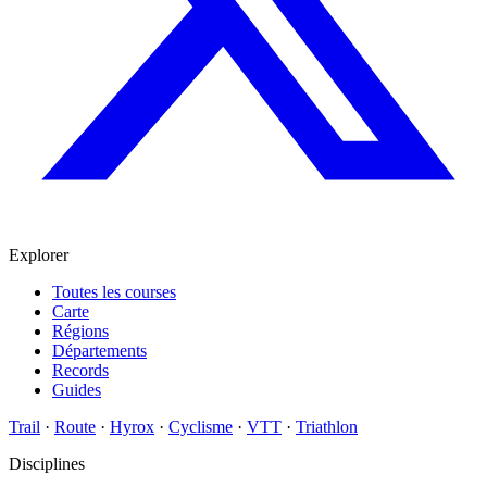
Explorer
Toutes les courses
Carte
Régions
Départements
Records
Guides
Trail
·
Route
·
Hyrox
·
Cyclisme
·
VTT
·
Triathlon
Disciplines