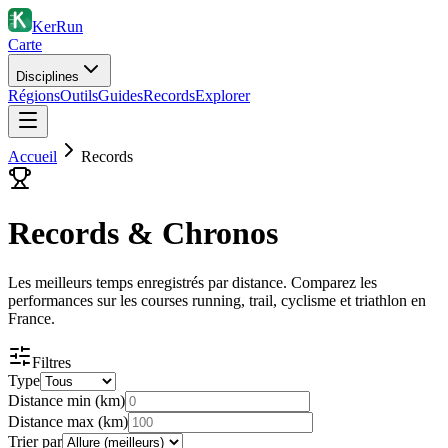
KerRun
Carte
Disciplines
Régions
Outils
Guides
Records
Explorer
Accueil
Records
Records & Chronos
Les meilleurs temps enregistrés par distance. Comparez les
performances sur les courses running, trail, cyclisme et triathlon en
France.
Filtres
Type
Distance min (km)
Distance max (km)
Trier par