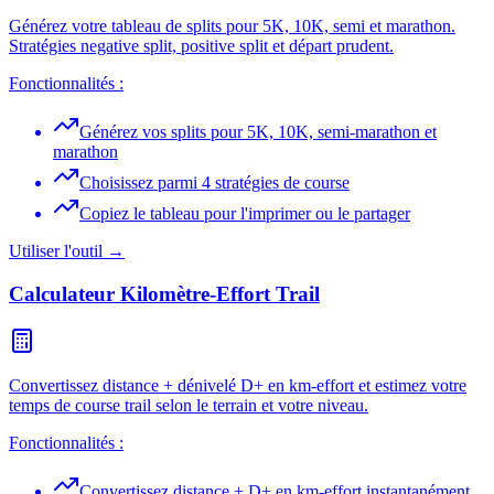
Générez votre tableau de splits pour 5K, 10K, semi et marathon.
Stratégies negative split, positive split et départ prudent.
Fonctionnalités :
Générez vos splits pour 5K, 10K, semi-marathon et
marathon
Choisissez parmi 4 stratégies de course
Copiez le tableau pour l'imprimer ou le partager
Utiliser l'outil →
Calculateur Kilomètre-Effort Trail
Convertissez distance + dénivelé D+ en km-effort et estimez votre
temps de course trail selon le terrain et votre niveau.
Fonctionnalités :
Convertissez distance + D+ en km-effort instantanément