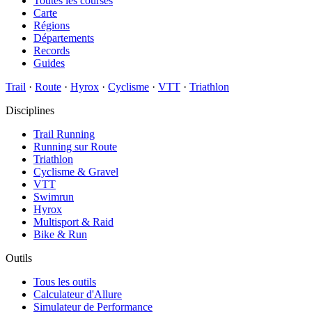
Toutes les courses
Carte
Régions
Départements
Records
Guides
Trail
·
Route
·
Hyrox
·
Cyclisme
·
VTT
·
Triathlon
Disciplines
Trail Running
Running sur Route
Triathlon
Cyclisme & Gravel
VTT
Swimrun
Hyrox
Multisport & Raid
Bike & Run
Outils
Tous les outils
Calculateur d'Allure
Simulateur de Performance