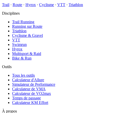
Trail
·
Route
·
Hyrox
·
Cyclisme
·
VTT
·
Triathlon
Disciplines
Trail Running
Running sur Route
Triathlon
Cyclisme & Gravel
VTT
Swimrun
Hyrox
Multisport & Raid
Bike & Run
Outils
Tous les outils
Calculateur d'Allure
Simulateur de Performance
Calculateur de VMA
Calculateur de VO2max
Temps de passage
Calculateur KM Effort
À propos