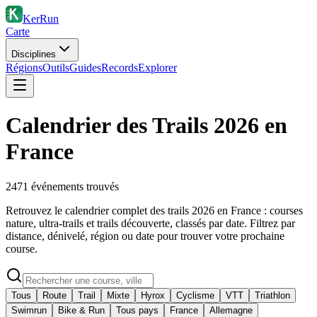
KerRun
Carte
Disciplines
Régions
Outils
Guides
Records
Explorer
Calendrier des Trails 2026 en
France
2471
événement
s
trouvé
s
Retrouvez le calendrier complet des trails 2026 en France : courses
nature, ultra-trails et trails découverte, classés par date. Filtrez par
distance, dénivelé, région ou date pour trouver votre prochaine
course.
Tous
Route
Trail
Mixte
Hyrox
Cyclisme
VTT
Triathlon
Swimrun
Bike & Run
Tous pays
France
Allemagne