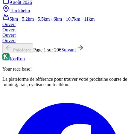
9 août 2026
Turckheim
5km · 5.2km · 5.5km · 6km · 10.7km · 11km
Ouvert
Ouvert
Ouvert
Ouvert
Page
1
sur
206
Suivant
Précédent
KerRun
Your race base!
La plateforme de référence pour trouver votre prochaine course de
running, trail, cyclisme ou triathlon.