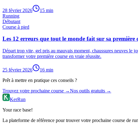
28 février 2026
15
min
Running
Débutant
Course à pied
Les 12 erreurs que tout le monde fait sur sa première 
Départ trop vite, gel pris au mauvais moment, chaussures neuves le jour
transformer votre première course en vraie réussite.
25 février 2026
16
min
Prêt à mettre en pratique ces conseils ?
Trouvez votre prochaine course →
Nos outils gratuits →
KerRun
Your race base!
La plateforme de référence pour trouver votre prochaine course de runn