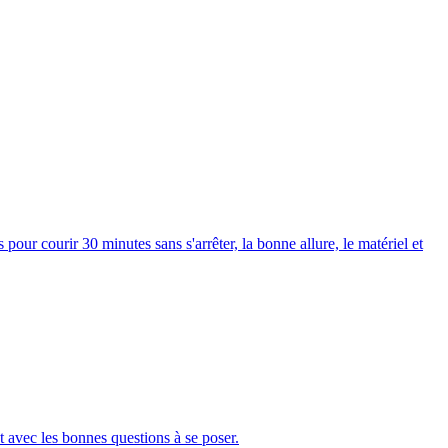
r courir 30 minutes sans s'arrêter, la bonne allure, le matériel et
et avec les bonnes questions à se poser.