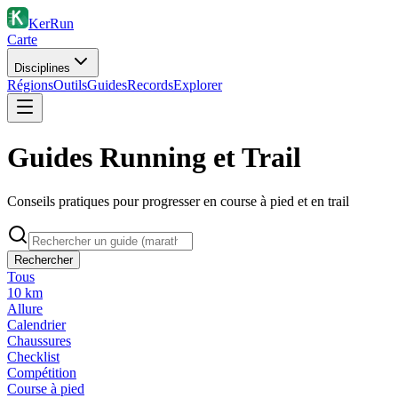
KerRun
Carte
Disciplines
Régions
Outils
Guides
Records
Explorer
Guides Running et Trail
Conseils pratiques pour progresser en course à pied et en trail
Rechercher
Tous
10 km
Allure
Calendrier
Chaussures
Checklist
Compétition
Course à pied