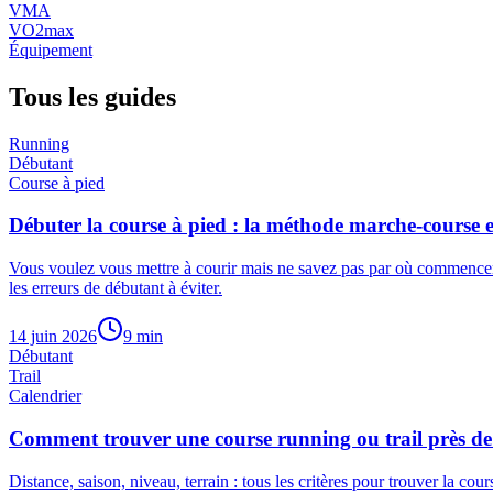
VMA
VO2max
Équipement
Tous les guides
Running
Débutant
Course à pied
Débuter la course à pied : la méthode marche-course 
Vous voulez vous mettre à courir mais ne savez pas par où commencer 
les erreurs de débutant à éviter.
14 juin 2026
9
min
Débutant
Trail
Calendrier
Comment trouver une course running ou trail près de 
Distance, saison, niveau, terrain : tous les critères pour trouver la c