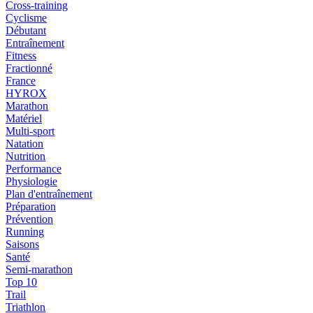
Cross-training
Cyclisme
Débutant
Entraînement
Fitness
Fractionné
France
HYROX
Marathon
Matériel
Multi-sport
Natation
Nutrition
Performance
Physiologie
Plan d'entraînement
Préparation
Prévention
Running
Saisons
Santé
Semi-marathon
Top 10
Trail
Triathlon