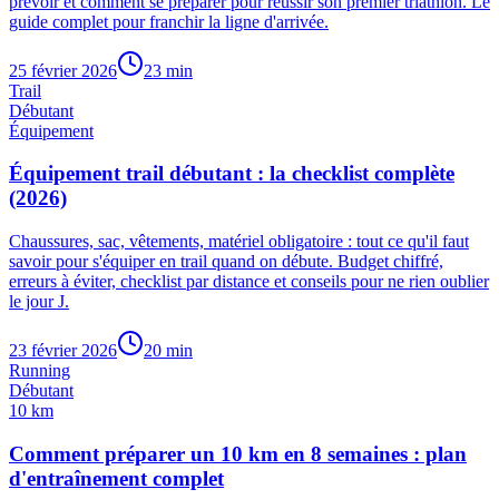
prévoir et comment se préparer pour réussir son premier triathlon. Le
guide complet pour franchir la ligne d'arrivée.
25 février 2026
23
min
Trail
Débutant
Équipement
Équipement trail débutant : la checklist complète
(2026)
Chaussures, sac, vêtements, matériel obligatoire : tout ce qu'il faut
savoir pour s'équiper en trail quand on débute. Budget chiffré,
erreurs à éviter, checklist par distance et conseils pour ne rien oublier
le jour J.
23 février 2026
20
min
Running
Débutant
10 km
Comment préparer un 10 km en 8 semaines : plan
d'entraînement complet