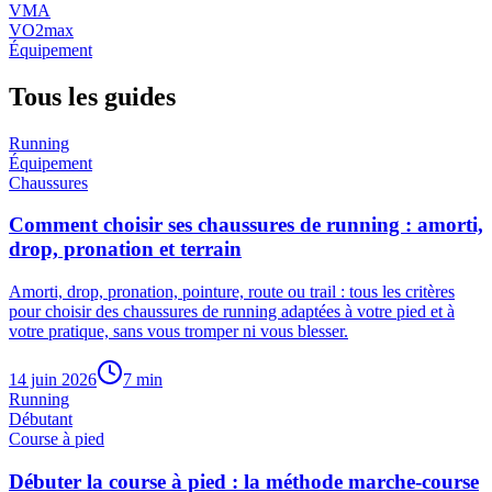
VMA
VO2max
Équipement
Tous les guides
Running
Équipement
Chaussures
Comment choisir ses chaussures de running : amorti,
drop, pronation et terrain
Amorti, drop, pronation, pointure, route ou trail : tous les critères
pour choisir des chaussures de running adaptées à votre pied et à
votre pratique, sans vous tromper ni vous blesser.
14 juin 2026
7
min
Running
Débutant
Course à pied
Débuter la course à pied : la méthode marche-course