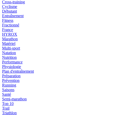
Cross-training
Cyclisme
Débutant
Entraînement
Fitness
Fractionné
France
HYROX
Marathon
Matériel
Multi-sport
Natation
Nutrition
Performance
Physiologie
Plan d'entraînement
Préparation
Prévention
Running
Saisons
Santé
Semi-marathon
Top 10
Trail
Triathlon