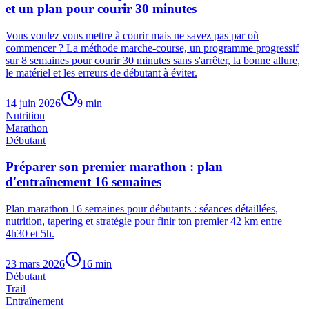
et un plan pour courir 30 minutes
Vous voulez vous mettre à courir mais ne savez pas par où
commencer ? La méthode marche-course, un programme progressif
sur 8 semaines pour courir 30 minutes sans s'arrêter, la bonne allure,
le matériel et les erreurs de débutant à éviter.
14 juin 2026
9
min
Nutrition
Marathon
Débutant
Préparer son premier marathon : plan
d'entraînement 16 semaines
Plan marathon 16 semaines pour débutants : séances détaillées,
nutrition, tapering et stratégie pour finir ton premier 42 km entre
4h30 et 5h.
23 mars 2026
16
min
Débutant
Trail
Entraînement