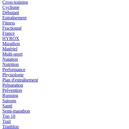
Cross-training
Cyclisme
Débutant
Entraînement
Fitness
Fractionné
France
HYROX
Marathon
Matériel
Multi-sport
Natation
Nutrition
Performance
Physiologie
Plan d'entraînement
Préparation
Prévention
Running
Saisons
Santé
Semi-marathon
Top 10
Trail
Triathlon