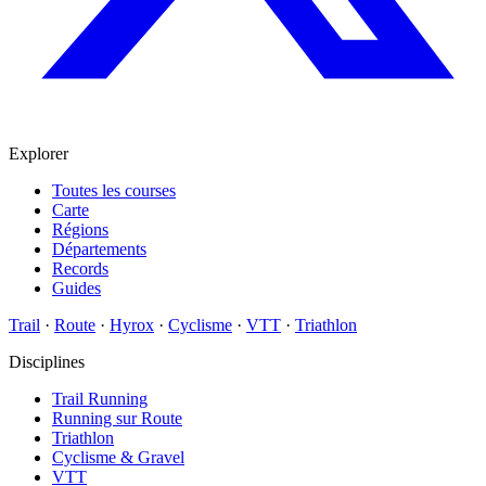
Explorer
Toutes les courses
Carte
Régions
Départements
Records
Guides
Trail
·
Route
·
Hyrox
·
Cyclisme
·
VTT
·
Triathlon
Disciplines
Trail Running
Running sur Route
Triathlon
Cyclisme & Gravel
VTT