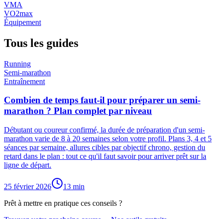
VMA
VO2max
Équipement
Tous les guides
Running
Semi-marathon
Entraînement
Combien de temps faut-il pour préparer un semi-
marathon ? Plan complet par niveau
Débutant ou coureur confirmé, la durée de préparation d'un semi-
marathon varie de 8 à 20 semaines selon votre profil. Plans 3, 4 et 5
séances par semaine, allures cibles par objectif chrono, gestion du
retard dans le plan : tout ce qu'il faut savoir pour arriver prêt sur la
ligne de départ.
25 février 2026
13
min
Prêt à mettre en pratique ces conseils ?