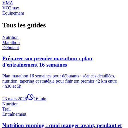
VMA
VO2max
Équipement
Tous les guides
Nutrition
Marathon
Débutant
Préparer son premier marathon : plan
d'entraînement 16 semaines
Plan marathon 16 semaines pour débutants : séances détaillées,
nutrition, tapering et stratégie pour finir ton premier 42 km entre
4h30 et 5h.
23 mars 2026
16
min
Nutrition
Trail
Entraînement
Nutrition running : quoi manger avant, pendant et