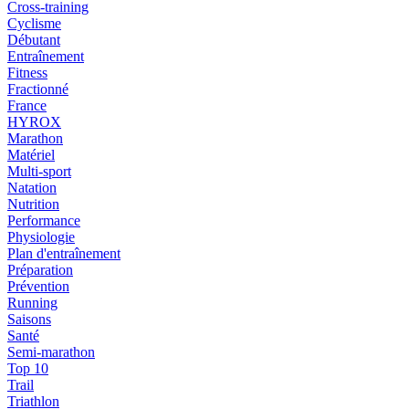
Cross-training
Cyclisme
Débutant
Entraînement
Fitness
Fractionné
France
HYROX
Marathon
Matériel
Multi-sport
Natation
Nutrition
Performance
Physiologie
Plan d'entraînement
Préparation
Prévention
Running
Saisons
Santé
Semi-marathon
Top 10
Trail
Triathlon