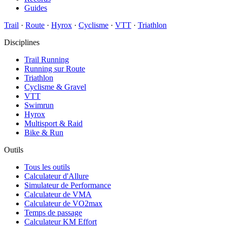
Guides
Trail
·
Route
·
Hyrox
·
Cyclisme
·
VTT
·
Triathlon
Disciplines
Trail Running
Running sur Route
Triathlon
Cyclisme & Gravel
VTT
Swimrun
Hyrox
Multisport & Raid
Bike & Run
Outils
Tous les outils
Calculateur d'Allure
Simulateur de Performance
Calculateur de VMA
Calculateur de VO2max
Temps de passage
Calculateur KM Effort