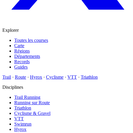
Explorer
Toutes les courses
Carte
Régions
Départements
Records
Guides
Trail
·
Route
·
Hyrox
·
Cyclisme
·
VTT
·
Triathlon
Disciplines
Trail Running
Running sur Route
Triathlon
Cyclisme & Gravel
VTT
Swimrun
Hyrox