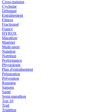
Cross-training
Cyclisme
Débutant
Entraînement
Fitness
Fractionné
France
HYROX
Marathon
Matériel
Multi-sport
Natation
Nutrition
Performance
Physiologie
Plan d'entraînement
Préparation
Prévention
Running
Saisons
Santé
Semi-marathon
Top 10
Trail
Triathlon