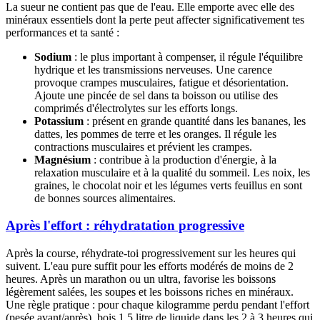
La sueur ne contient pas que de l'eau. Elle emporte avec elle des
minéraux essentiels dont la perte peut affecter significativement tes
performances et ta santé :
Sodium
: le plus important à compenser, il régule l'équilibre
hydrique et les transmissions nerveuses. Une carence
provoque crampes musculaires, fatigue et désorientation.
Ajoute une pincée de sel dans ta boisson ou utilise des
comprimés d'électrolytes sur les efforts longs.
Potassium
: présent en grande quantité dans les bananes, les
dattes, les pommes de terre et les oranges. Il régule les
contractions musculaires et prévient les crampes.
Magnésium
: contribue à la production d'énergie, à la
relaxation musculaire et à la qualité du sommeil. Les noix, les
graines, le chocolat noir et les légumes verts feuillus en sont
de bonnes sources alimentaires.
Après l'effort : réhydratation progressive
Après la course, réhydrate-toi progressivement sur les heures qui
suivent. L'eau pure suffit pour les efforts modérés de moins de 2
heures. Après un marathon ou un ultra, favorise les boissons
légèrement salées, les soupes et les boissons riches en minéraux.
Une règle pratique : pour chaque kilogramme perdu pendant l'effort
(pesée avant/après), bois 1,5 litre de liquide dans les 2 à 3 heures qui