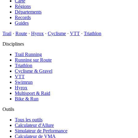
Carte
Régions
Départements
Records
Guides
Trail
·
Route
·
Hyrox
·
Cyclisme
·
VTT
·
Triathlon
Disciplines
Trail Running
Running sur Route
Triathlon
Cyclisme & Gravel
VTT
Swimrun
Hyrox
Multisport & Raid
Bike & Run
Outils
Tous les outils
Calculateur d'Allure
Simulateur de Performance
Calculateur de VMA