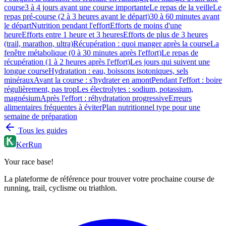
course
3 à 4 jours avant une course importante
Le repas de la veille
Le
repas pré-course (2 à 3 heures avant le départ)
30 à 60 minutes avant
le départ
Nutrition pendant l'effort
Efforts de moins d'une
heure
Efforts entre 1 heure et 3 heures
Efforts de plus de 3 heures
(trail, marathon, ultra)
Récupération : quoi manger après la course
La
fenêtre métabolique (0 à 30 minutes après l'effort)
Le repas de
récupération (1 à 2 heures après l'effort)
Les jours qui suivent une
longue course
Hydratation : eau, boissons isotoniques, sels
minéraux
Avant la course : s'hydrater en amont
Pendant l'effort : boire
régulièrement, pas trop
Les électrolytes : sodium, potassium,
magnésium
Après l'effort : réhydratation progressive
Erreurs
alimentaires fréquentes à éviter
Plan nutritionnel type pour une
semaine de préparation
Tous les guides
KerRun
Your race base!
La plateforme de référence pour trouver votre prochaine course de
running, trail, cyclisme ou triathlon.