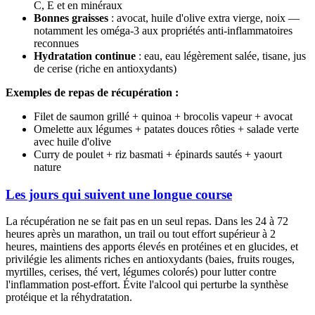
C, E et en minéraux
Bonnes graisses
: avocat, huile d'olive extra vierge, noix —
notamment les oméga-3 aux propriétés anti-inflammatoires
reconnues
Hydratation continue
: eau, eau légèrement salée, tisane, jus
de cerise (riche en antioxydants)
Exemples de repas de récupération :
Filet de saumon grillé + quinoa + brocolis vapeur + avocat
Omelette aux légumes + patates douces rôties + salade verte
avec huile d'olive
Curry de poulet + riz basmati + épinards sautés + yaourt
nature
Les jours qui suivent une longue course
La récupération ne se fait pas en un seul repas. Dans les 24 à 72
heures après un marathon, un trail ou tout effort supérieur à 2
heures, maintiens des apports élevés en protéines et en glucides, et
privilégie les aliments riches en antioxydants (baies, fruits rouges,
myrtilles, cerises, thé vert, légumes colorés) pour lutter contre
l'inflammation post-effort. Évite l'alcool qui perturbe la synthèse
protéique et la réhydratation.