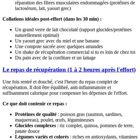
réparation des fibres musculaires endommagées (protéines de
lactosérum, lait, yaourt grec)
Collations idéales post-effort (dans les 30 min) :
Un grand verre de lait chocolaté (rapport glucides/protéines
naturellement optimal)
Un yaourt grec avec du miel et une banane
Une compote sucrée avec quelques amandes
Un shake de récupération commercial si tu es loin de chez toi
Du pain avec de la confiture et un laitage
Le repas de récupération (1 à 2 heures après l'effort)
Une fois rentré et douché, c'est l'heure du repas complet de
récupération. Il doit être équilibré, anti-inflammatoire et
suffisamment calorique pour compenser les dépenses de l'effort.
Ce que doit contenir ce repas :
Protéines de qualité
: poisson gras (saumon, sardines,
maquereau), poulet, œufs, légumineuses
Glucides complexes
: riz complet, quinoa, pommes de terre,
patate douce
Légumes variés et colorés
: riches en antioxydants, vitamines