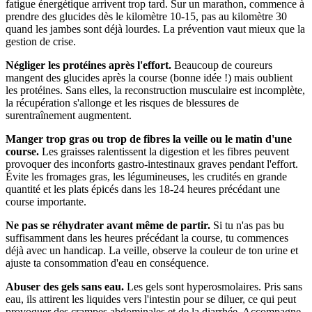
fatigue énergétique arrivent trop tard. Sur un marathon, commence à
prendre des glucides dès le kilomètre 10-15, pas au kilomètre 30
quand les jambes sont déjà lourdes. La prévention vaut mieux que la
gestion de crise.
Négliger les protéines après l'effort.
Beaucoup de coureurs
mangent des glucides après la course (bonne idée !) mais oublient
les protéines. Sans elles, la reconstruction musculaire est incomplète,
la récupération s'allonge et les risques de blessures de
surentraînement augmentent.
Manger trop gras ou trop de fibres la veille ou le matin d'une
course.
Les graisses ralentissent la digestion et les fibres peuvent
provoquer des inconforts gastro-intestinaux graves pendant l'effort.
Évite les fromages gras, les légumineuses, les crudités en grande
quantité et les plats épicés dans les 18-24 heures précédant une
course importante.
Ne pas se réhydrater avant même de partir.
Si tu n'as pas bu
suffisamment dans les heures précédant la course, tu commences
déjà avec un handicap. La veille, observe la couleur de ton urine et
ajuste ta consommation d'eau en conséquence.
Abuser des gels sans eau.
Les gels sont hyperosmolaires. Pris sans
eau, ils attirent les liquides vers l'intestin pour se diluer, ce qui peut
provoquer des crampes abdominales et de la diarrhée. Accompagne