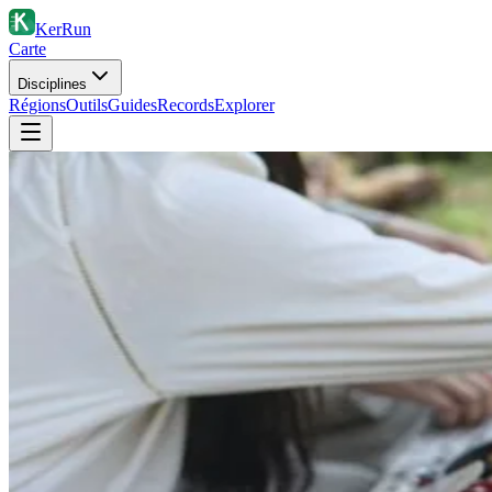
KerRun
Carte
Disciplines
Régions
Outils
Guides
Records
Explorer