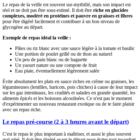
Le repas de la veille est souvent sur-mythifié, mais son impact est
réel et ne doit pas être sous-estimé. Il doit être
riche en glucides
complexes, modéré en protéines et pauvre en graisses et fibres
pour être digéré facilement et contribuer à un bon niveau de
glycogène au départ.
Exemple de repas idéal la veille :
Pâtes ou riz blanc avec une sauce légère à la tomate et basilic
Une portion de poulet grillé ou de thon au naturel
Un peu de pain blanc ou de baguette
Un yaourt nature ou une compote de fruit
Eau plate, éventuellement légèrement salée
Évite absolument les plats en sauce riches en crème ou graisses, les
légumineuses (lentilles, haricots, pois chiches) à cause de leur impact
sur les gaz intestinaux, les crudités et salades en grande quantité, les
aliments épicés et les boissons alcoolisées. Ce n'est pas le moment
d'expérimenter un nouveau restaurant exotique ou de te faire plaisir
avec un repas riche.
Le repas pré-course (2 à 3 heures avant le départ)
C'est le repas le plus important à maîtriser, et aussi le plus souvent
mal géré. Il doit être digéré avant le départ pour éviter tout inconfort