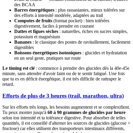
des BCAA
Barres énergétiques
: plus rassasiantes, mieux tolérées sur
des efforts à intensité modérée, adaptées au trail
Compotes de fruits
(format pocket) : bien tolérées
digestivement, faciles à prendre en courant
Dattes et figues sèches
: naturelles, riches en sucres simples,
potassium et magnésium
Bananes
: le classique des postes de ravitaillement, facilement
digestibles
Boissons énergétiques isotoniques
: glucides et hydratation
en un seul geste, pratiques sur route
Le timing est clé
: commence à prendre des glucides dès la 40e-45e
minute, sans attendre d'avoir faim ou de te sentir fatigué. Une fois
que tu es en déficit énergétique, il est très difficile de rattraper le
retard.
Efforts de plus de 3 heures (trail, marathon, ultra)
Sur les efforts très longs, les besoins augmentent et se complexifient.
Tu peux monter jusqu'à
60 à 90 grammes de glucides par heure
selon ton intensité et ta tolérance digestive. Pour absorber de telles
quantités, il est conseillé d'alterner les sources de glucides (glucose +
fructose) car elles utilisent des transporteurs intestinaux différents,