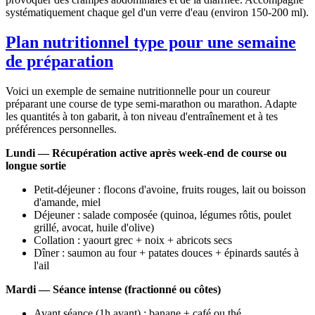
systématiquement chaque gel d'un verre d'eau (environ 150-200 ml).
Plan nutritionnel type pour une semaine
de préparation
Voici un exemple de semaine nutritionnelle pour un coureur
préparant une course de type semi-marathon ou marathon. Adapte
les quantités à ton gabarit, à ton niveau d'entraînement et à tes
préférences personnelles.
Lundi — Récupération active après week-end de course ou
longue sortie
Petit-déjeuner : flocons d'avoine, fruits rouges, lait ou boisson
d'amande, miel
Déjeuner : salade composée (quinoa, légumes rôtis, poulet
grillé, avocat, huile d'olive)
Collation : yaourt grec + noix + abricots secs
Dîner : saumon au four + patates douces + épinards sautés à
l'ail
Mardi — Séance intense (fractionné ou côtes)
Avant séance (1h avant) : banane + café ou thé