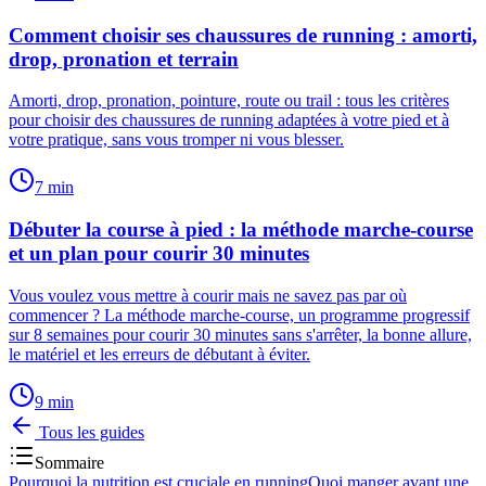
Comment choisir ses chaussures de running : amorti,
drop, pronation et terrain
Amorti, drop, pronation, pointure, route ou trail : tous les critères
pour choisir des chaussures de running adaptées à votre pied et à
votre pratique, sans vous tromper ni vous blesser.
7
min
Débuter la course à pied : la méthode marche-course
et un plan pour courir 30 minutes
Vous voulez vous mettre à courir mais ne savez pas par où
commencer ? La méthode marche-course, un programme progressif
sur 8 semaines pour courir 30 minutes sans s'arrêter, la bonne allure,
le matériel et les erreurs de débutant à éviter.
9
min
Tous les guides
Sommaire
Pourquoi la nutrition est cruciale en running
Quoi manger avant une