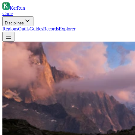
KerRun
Carte
Disciplines
Régions
Outils
Guides
Records
Explorer