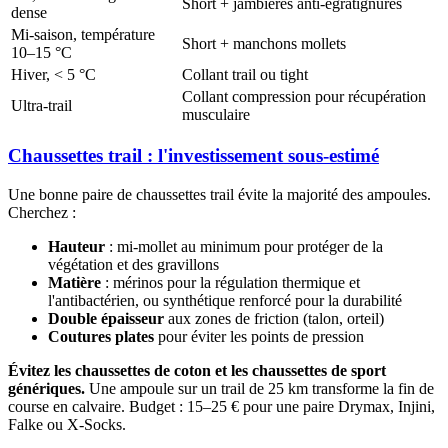
Short + jambières anti-égratignures
dense
Mi-saison, température
Short + manchons mollets
10–15 °C
Hiver, < 5 °C
Collant trail ou tight
Collant compression pour récupération
Ultra-trail
musculaire
Chaussettes trail : l'investissement sous-estimé
Une bonne paire de chaussettes trail évite la majorité des ampoules.
Cherchez :
Hauteur
: mi-mollet au minimum pour protéger de la
végétation et des gravillons
Matière
: mérinos pour la régulation thermique et
l'antibactérien, ou synthétique renforcé pour la durabilité
Double épaisseur
aux zones de friction (talon, orteil)
Coutures plates
pour éviter les points de pression
Évitez les chaussettes de coton et les chaussettes de sport
génériques.
Une ampoule sur un trail de 25 km transforme la fin de
course en calvaire. Budget : 15–25 € pour une paire Drymax, Injini,
Falke ou X-Socks.