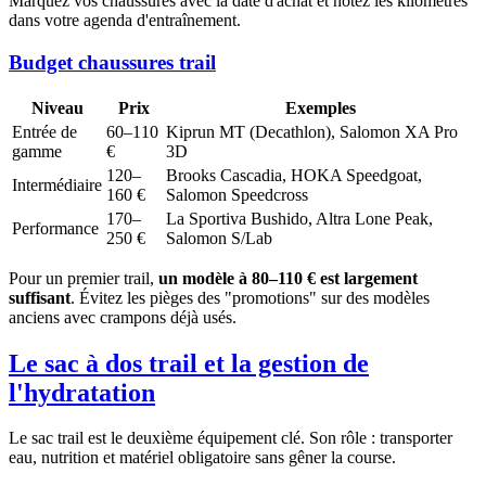
Marquez vos chaussures avec la date d'achat et notez les kilomètres
dans votre agenda d'entraînement.
Budget chaussures trail
Niveau
Prix
Exemples
Entrée de
60–110
Kiprun MT (Decathlon), Salomon XA Pro
gamme
€
3D
120–
Brooks Cascadia, HOKA Speedgoat,
Intermédiaire
160 €
Salomon Speedcross
170–
La Sportiva Bushido, Altra Lone Peak,
Performance
250 €
Salomon S/Lab
Pour un premier trail,
un modèle à 80–110 € est largement
suffisant
. Évitez les pièges des "promotions" sur des modèles
anciens avec crampons déjà usés.
Le sac à dos trail et la gestion de
l'hydratation
Le sac trail est le deuxième équipement clé. Son rôle : transporter
eau, nutrition et matériel obligatoire sans gêner la course.