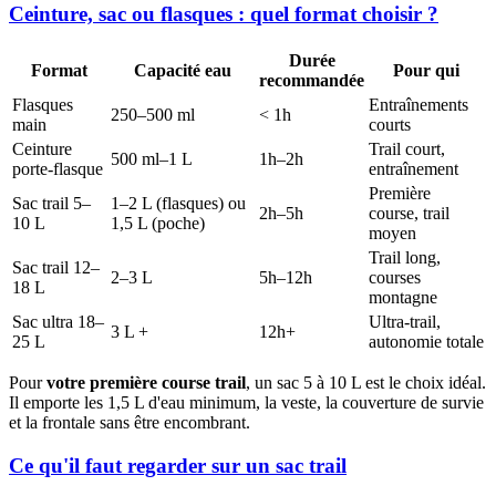
Ceinture, sac ou flasques : quel format choisir ?
Durée
Format
Capacité eau
Pour qui
recommandée
Flasques
Entraînements
250–500 ml
< 1h
main
courts
Ceinture
Trail court,
500 ml–1 L
1h–2h
porte-flasque
entraînement
Première
Sac trail 5–
1–2 L (flasques) ou
2h–5h
course, trail
10 L
1,5 L (poche)
moyen
Trail long,
Sac trail 12–
2–3 L
5h–12h
courses
18 L
montagne
Sac ultra 18–
Ultra-trail,
3 L +
12h+
25 L
autonomie totale
Pour
votre première course trail
, un sac 5 à 10 L est le choix idéal.
Il emporte les 1,5 L d'eau minimum, la veste, la couverture de survie
et la frontale sans être encombrant.
Ce qu'il faut regarder sur un sac trail