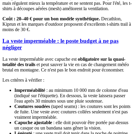
mais régulent mieux la température et ne sentent pas. Pour l'été, les t-
shirts à découpes aérées (mesh) améliorent la ventilation.
Coût : 20–40 € pour un bon modèle synthétique.
Decathlon,
Kiprun et les marques d'outdoor proposent d'excellents t-shirts trail à
moins de 30 €.
La veste imperméable : le poste budget à ne pas
négliger
La veste imperméable avec capuche est
obligatoire sur la quasi-
totalité des trails
et peut sauver la vie en cas de changement météo
brutal en montagne. Ce n'est pas le bon endroit pour économiser.
Les critères à vérifier :
Imperméabilité
: au minimum 10 000 mm de colonne d'eau
(indiqué sur l'étiquette). En dessous, la veste laissera passer
l'eau après 30 minutes sous une pluie soutenue.
Coutures soudées
(taped seams) : les coutures sont les points
de fuite. Une veste avec coutures collées seulement n'est pas
vraiment imperméable.
Capuche ajustable
: elle doit pouvoir être portée par-dessus
un casque ou un bandana sans gêner la vision.
Légèreté
: une veste trail doit tenir dans la poche de poitrine