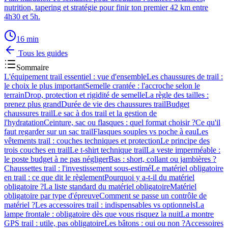
nutrition, tapering et stratégie pour finir ton premier 42 km entre
4h30 et 5h.
16
min
Tous les guides
Sommaire
L'équipement trail essentiel : vue d'ensemble
Les chaussures de trail :
le choix le plus important
Semelle crantée : l'accroche selon le
terrain
Drop, protection et rigidité de semelle
La règle des tailles :
prenez plus grand
Durée de vie des chaussures trail
Budget
chaussures trail
Le sac à dos trail et la gestion de
l'hydratation
Ceinture, sac ou flasques : quel format choisir ?
Ce qu'il
faut regarder sur un sac trail
Flasques souples vs poche à eau
Les
vêtements trail : couches techniques et protection
Le principe des
trois couches en trail
Le t-shirt technique trail
La veste imperméable :
le poste budget à ne pas négliger
Bas : short, collant ou jambières ?
Chaussettes trail : l'investissement sous-estimé
Le matériel obligatoire
en trail : ce que dit le règlement
Pourquoi y a-t-il du matériel
obligatoire ?
La liste standard du matériel obligatoire
Matériel
obligatoire par type d'épreuve
Comment se passe un contrôle de
matériel ?
Les accessoires trail : indispensables vs optionnels
La
lampe frontale : obligatoire dès que vous risquez la nuit
La montre
GPS trail : utile, pas obligatoire
Les bâtons : oui ou non ?
Accessoires