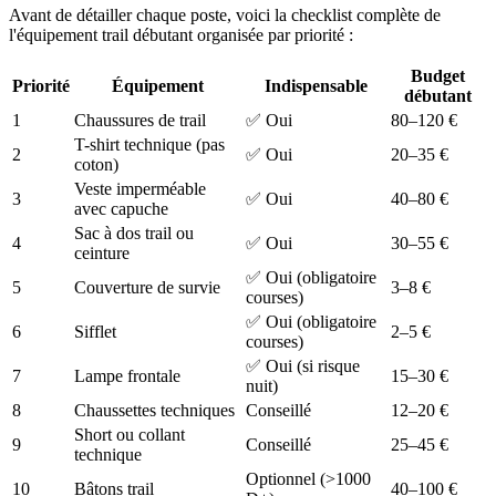
Avant de détailler chaque poste, voici la checklist complète de
l'équipement trail débutant organisée par priorité :
Budget
Priorité
Équipement
Indispensable
débutant
1
Chaussures de trail
✅ Oui
80–120 €
T-shirt technique (pas
2
✅ Oui
20–35 €
coton)
Veste imperméable
3
✅ Oui
40–80 €
avec capuche
Sac à dos trail ou
4
✅ Oui
30–55 €
ceinture
✅ Oui (obligatoire
5
Couverture de survie
3–8 €
courses)
✅ Oui (obligatoire
6
Sifflet
2–5 €
courses)
✅ Oui (si risque
7
Lampe frontale
15–30 €
nuit)
8
Chaussettes techniques
Conseillé
12–20 €
Short ou collant
9
Conseillé
25–45 €
technique
Optionnel (>1000
10
Bâtons trail
40–100 €