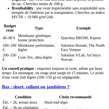
du sac. Cherchez moins de 200 g.
Breathability
: une veste imperméable sans respirabilité sera
trempée de l'intérieur par la transpiration. Cherchez un indice
MVTR > 10 000 g/m²/24h.
Budget
Type
Exemple
veste
Membrane générique,
40–80 €
Quechua MH500, Kiprun
bonne protection
100–180
Membrane performante,
Salomon Bonatti, The North
€
légère
Face Venture
200–350
Salomon S/Lab, Arc'teryx
Gore-Tex, ultra-légère
€
Norvan
Un conseil pratique
: emportez toujours la veste, même par beau
temps. En montagne, un orage peut surgir en 15 minutes. Le poids
d'une veste trail légère (100–150 g) est négligeable.
Bas : short, collant ou jambières ?
Condition
Choix recommandé
Été, < 2h, terrain doux
Short trail léger
Été, > 3h ou végétation