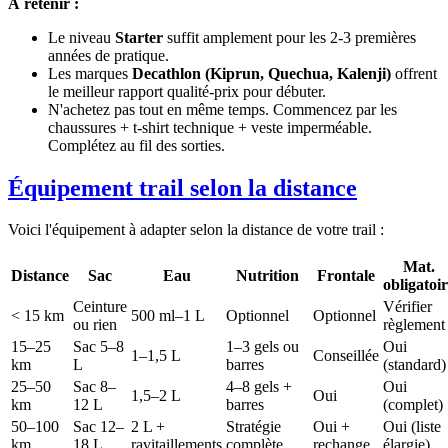
À retenir :
Le niveau
Starter
suffit amplement pour les 2-3 premières
années de pratique.
Les marques
Decathlon (Kiprun, Quechua, Kalenji)
offrent
le meilleur rapport qualité-prix pour débuter.
N'achetez pas tout en même temps. Commencez par les
chaussures + t-shirt technique + veste imperméable.
Complétez au fil des sorties.
Équipement trail selon la distance
Voici l'équipement à adapter selon la distance de votre trail :
Mat.
Distance
Sac
Eau
Nutrition
Frontale
obligatoi
Ceinture
Vérifier
< 15 km
500 ml–1 L
Optionnel
Optionnel
ou rien
règlement
15–25
Sac 5–8
1–3 gels ou
Oui
1–1,5 L
Conseillée
km
L
barres
(standard)
25–50
Sac 8–
4–8 gels +
Oui
1,5–2 L
Oui
km
12 L
barres
(complet)
50–100
Sac 12–
2 L +
Stratégie
Oui +
Oui (liste
km
18 L
ravitaillements
complète
rechange
élargie)