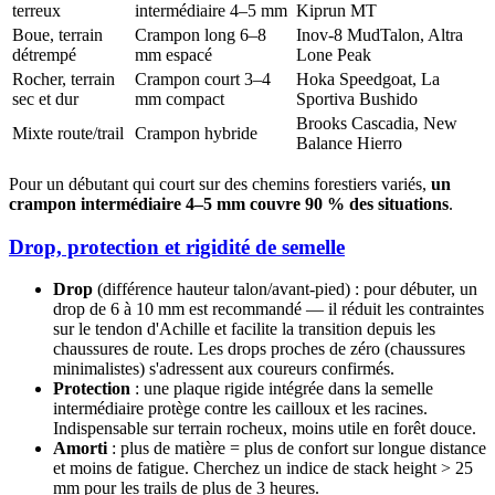
terreux
intermédiaire 4–5 mm
Kiprun MT
Boue, terrain
Crampon long 6–8
Inov-8 MudTalon, Altra
détrempé
mm espacé
Lone Peak
Rocher, terrain
Crampon court 3–4
Hoka Speedgoat, La
sec et dur
mm compact
Sportiva Bushido
Brooks Cascadia, New
Mixte route/trail
Crampon hybride
Balance Hierro
Pour un débutant qui court sur des chemins forestiers variés,
un
crampon intermédiaire 4–5 mm couvre 90 % des situations
.
Drop, protection et rigidité de semelle
Drop
(différence hauteur talon/avant-pied) : pour débuter, un
drop de 6 à 10 mm est recommandé — il réduit les contraintes
sur le tendon d'Achille et facilite la transition depuis les
chaussures de route. Les drops proches de zéro (chaussures
minimalistes) s'adressent aux coureurs confirmés.
Protection
: une plaque rigide intégrée dans la semelle
intermédiaire protège contre les cailloux et les racines.
Indispensable sur terrain rocheux, moins utile en forêt douce.
Amorti
: plus de matière = plus de confort sur longue distance
et moins de fatigue. Cherchez un indice de stack height > 25
mm pour les trails de plus de 3 heures.