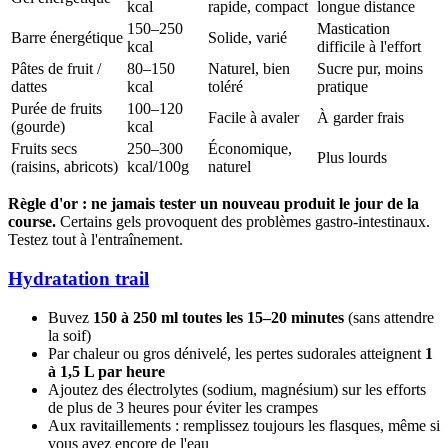
kcal
rapide, compact
longue distance
150–250
Mastication
Barre énergétique
Solide, varié
kcal
difficile à l'effort
Pâtes de fruit /
80–150
Naturel, bien
Sucre pur, moins
dattes
kcal
toléré
pratique
Purée de fruits
100–120
Facile à avaler
À garder frais
(gourde)
kcal
Fruits secs
250–300
Économique,
Plus lourds
(raisins, abricots)
kcal/100g
naturel
Règle d'or : ne jamais tester un nouveau produit le jour de la
course.
Certains gels provoquent des problèmes gastro-intestinaux.
Testez tout à l'entraînement.
Hydratation trail
Buvez
150 à 250 ml toutes les 15–20 minutes
(sans attendre
la soif)
Par chaleur ou gros dénivelé, les pertes sudorales atteignent
1
à 1,5 L par heure
Ajoutez des électrolytes (sodium, magnésium) sur les efforts
de plus de 3 heures pour éviter les crampes
Aux ravitaillements : remplissez toujours les flasques, même si
vous avez encore de l'eau