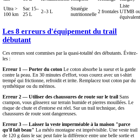
Liste
Ultra >
Sac 15–
Stratégie
2–3 L
2 frontales
UTMB o
100 km
25 L
nutritionnelle
équivalent
Les 8 erreurs d'équipement du trail
débutant
Ces erreurs sont commises par la quasi-totalité des débutants. Évitez-
les :
Erreur 1 — Porter du coton
Le coton absorbe la sueur et la garde
contre la peau. En 30 minutes d'effort, vous courez avec un t-shirt
trempé qui frictionne, refroidit et irrite. Remplacez tout coton par du
synthétique ou du mérinos.
Erreur 2 — Utiliser des chaussures de route sur le trail
Sans
crampon, vous glisserez sur terrain humide et pierres mouillées. Le
risque de chute et d'entorse est réel. Sur un trail technique, des
chaussures de route sont dangereuses.
Erreur 3 — Laisser la veste imperméable à la maison "parce
qu'il fait beau"
La météo montagne est imprévisible. Une veste trail
de 120 g dans le sac peut faire la différence entre une belle sortie et