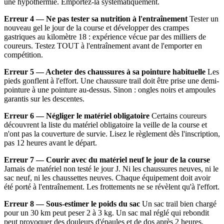
une hypothermie. Emportez-la systématiquement.
Erreur 4 — Ne pas tester sa nutrition à l'entraînement
Tester un
nouveau gel le jour de la course et développer des crampes
gastriques au kilomètre 18 : expérience vécue par des milliers de
coureurs. Testez TOUT à l'entraînement avant de l'emporter en
compétition.
Erreur 5 — Acheter des chaussures à sa pointure habituelle
Les
pieds gonflent à l'effort. Une chaussure trail doit être prise une demi-
pointure à une pointure au-dessus. Sinon : ongles noirs et ampoules
garantis sur les descentes.
Erreur 6 — Négliger le matériel obligatoire
Certains coureurs
découvrent la liste du matériel obligatoire la veille de la course et
n'ont pas la couverture de survie. Lisez le règlement dès l'inscription,
pas 12 heures avant le départ.
Erreur 7 — Courir avec du matériel neuf le jour de la course
Jamais de matériel non testé le jour J. Ni les chaussures neuves, ni le
sac neuf, ni les chaussettes neuves. Chaque équipement doit avoir
été porté à l'entraînement. Les frottements ne se révèlent qu'à l'effort.
Erreur 8 — Sous-estimer le poids du sac
Un sac trail bien chargé
pour un 30 km peut peser 2 à 3 kg. Un sac mal réglé qui rebondit
peut provoquer des douleurs d'épaules et de dos après 2 heures.