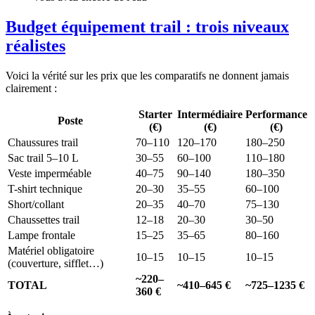
Budget équipement trail : trois niveaux
réalistes
Voici la vérité sur les prix que les comparatifs ne donnent jamais
clairement :
Starter
Intermédiaire
Performance
Poste
(€)
(€)
(€)
Chaussures trail
70–110
120–170
180–250
Sac trail 5–10 L
30–55
60–100
110–180
Veste imperméable
40–75
90–140
180–350
T-shirt technique
20–30
35–55
60–100
Short/collant
20–35
40–70
75–130
Chaussettes trail
12–18
20–30
30–50
Lampe frontale
15–25
35–65
80–160
Matériel obligatoire
10–15
10–15
10–15
(couverture, sifflet…)
~220–
TOTAL
~410–645 €
~725–1235 €
360 €