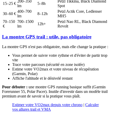
200–350
Petzl Tikkina, Black Diamond
15–25 €
5–8h
lm
Spot
400–700
Petzl Actik Core, Ledlenser
30–60 €
8–12h
lm
MH5
70–150
700–1500
Petzl Nao RL, Black Diamond
12h+
€
lm
Revolt
La montre GPS trail : utile, pas obligatoire
La montre GPS n'est pas obligatoire, mais elle change la pratique :
Vous permet de suivre votre rythme et d'éviter de partir trop
vite
Trace votre parcours (sécurité en zone isolée)
Estime votre VO2max et votre niveau de récupération
(Garmin, Polar)
Affiche l'altitude et le dénivelé restant
Pour débuter :
une montre GPS running basique suffit (Garmin
Forerunner 55, Polar Pacer). Inutile d'investir dans un modèle trail
premium avant de savoir si la pratique vous plaît.
Estimer votre VO2max depuis votre chrono
|
Calculer
vos allures trail et VMA