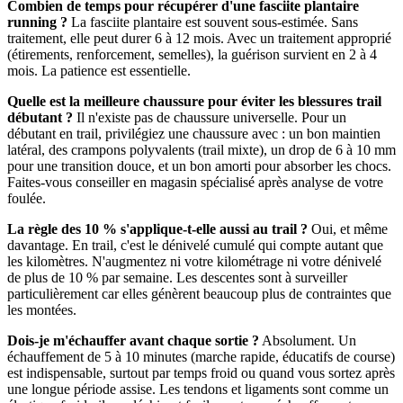
Combien de temps pour récupérer d'une fasciite plantaire
running ?
La fasciite plantaire est souvent sous-estimée. Sans
traitement, elle peut durer 6 à 12 mois. Avec un traitement approprié
(étirements, renforcement, semelles), la guérison survient en 2 à 4
mois. La patience est essentielle.
Quelle est la meilleure chaussure pour éviter les blessures trail
débutant ?
Il n'existe pas de chaussure universelle. Pour un
débutant en trail, privilégiez une chaussure avec : un bon maintien
latéral, des crampons polyvalents (trail mixte), un drop de 6 à 10 mm
pour une transition douce, et un bon amorti pour absorber les chocs.
Faites-vous conseiller en magasin spécialisé après analyse de votre
foulée.
La règle des 10 % s'applique-t-elle aussi au trail ?
Oui, et même
davantage. En trail, c'est le dénivelé cumulé qui compte autant que
les kilomètres. N'augmentez ni votre kilométrage ni votre dénivelé
de plus de 10 % par semaine. Les descentes sont à surveiller
particulièrement car elles génèrent beaucoup plus de contraintes que
les montées.
Dois-je m'échauffer avant chaque sortie ?
Absolument. Un
échauffement de 5 à 10 minutes (marche rapide, éducatifs de course)
est indispensable, surtout par temps froid ou quand vous sortez après
une longue période assise. Les tendons et ligaments sont comme un