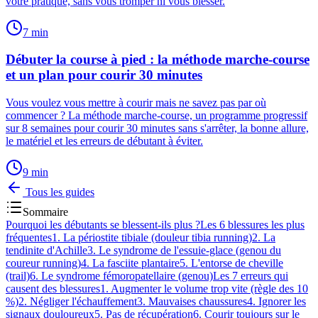
votre pratique, sans vous tromper ni vous blesser.
7
min
Débuter la course à pied : la méthode marche-course
et un plan pour courir 30 minutes
Vous voulez vous mettre à courir mais ne savez pas par où
commencer ? La méthode marche-course, un programme progressif
sur 8 semaines pour courir 30 minutes sans s'arrêter, la bonne allure,
le matériel et les erreurs de débutant à éviter.
9
min
Tous les guides
Sommaire
Pourquoi les débutants se blessent-ils plus ?
Les 6 blessures les plus
fréquentes
1. La périostite tibiale (douleur tibia running)
2. La
tendinite d'Achille
3. Le syndrome de l'essuie-glace (genou du
coureur running)
4. La fasciite plantaire
5. L'entorse de cheville
(trail)
6. Le syndrome fémoropatellaire (genou)
Les 7 erreurs qui
causent des blessures
1. Augmenter le volume trop vite (règle des 10
%)
2. Négliger l'échauffement
3. Mauvaises chaussures
4. Ignorer les
signaux douloureux
5. Pas de récupération
6. Courir toujours sur le