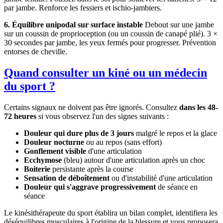
par jambe. Renforce les fessiers et ischio-jambiers.
6. Équilibre unipodal sur surface instable
Debout sur une jambe
sur un coussin de proprioception (ou un coussin de canapé plié). 3 ×
30 secondes par jambe, les yeux fermés pour progresser. Prévention
entorses de cheville.
Quand consulter un kiné ou un médecin
du sport ?
Certains signaux ne doivent pas être ignorés. Consultez
dans les 48-
72 heures
si vous observez l'un des signes suivants :
Douleur qui dure plus de 3 jours
malgré le repos et la glace
Douleur nocturne
ou au repos (sans effort)
Gonflement visible
d'une articulation
Ecchymose
(bleu) autour d'une articulation après un choc
Boiterie
persistante après la course
Sensation de déboîtement
ou d'instabilité d'une articulation
Douleur qui s'aggrave progressivement
de séance en
séance
Le kinésithérapeute du sport établira un bilan complet, identifiera les
déséquilibres musculaires à l'origine de la blessure et vous proposera