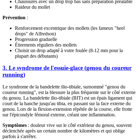
Chaussures avec un drop trop bas sans préparation préalable
Raideur du mollet
Prévention
:
Renforcement excentrique des mollets (les fameux "heel
drops" de Alfredson)
Progression graduelle
Étirements réguliers des mollets
Choisir un drop adapté à votre foulée (8-12 mm pour la
plupart des débutants)
3. Le syndrome de l'essuie-glace (genou du coureur
running)
Le syndrome de la bandelette ilio-tibiale, surnommé "genou du
coureur running", est la blessure la plus fréquente sur le côté externe
du genou. La bandelette ilio-tibiale (BIT) est un épais ligament qui
court de la hanche jusqu'au tibia, en passant sur la face externe du
genou. Lors de la flexion-extension répétée de la course, elle frotte
sur l'épicondyle fémoral externe, créant une inflammation.
Symptômes
: douleur vive sur le côté extérieur du genou, souvent
déclenchée après un certain nombre de kilomètres et qui oblige
parfois à s'arrêter.