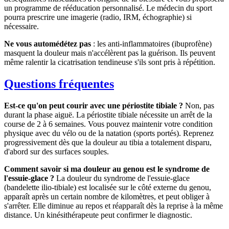
un programme de rééducation personnalisé. Le médecin du sport
pourra prescrire une imagerie (radio, IRM, échographie) si
nécessaire.
Ne vous automédétez pas
: les anti-inflammatoires (ibuprofène)
masquent la douleur mais n'accélèrent pas la guérison. Ils peuvent
même ralentir la cicatrisation tendineuse s'ils sont pris à répétition.
Questions fréquentes
Est-ce qu'on peut courir avec une périostite tibiale ?
Non, pas
durant la phase aiguë. La périostite tibiale nécessite un arrêt de la
course de 2 à 6 semaines. Vous pouvez maintenir votre condition
physique avec du vélo ou de la natation (sports portés). Reprenez
progressivement dès que la douleur au tibia a totalement disparu,
d'abord sur des surfaces souples.
Comment savoir si ma douleur au genou est le syndrome de
l'essuie-glace ?
La douleur du syndrome de l'essuie-glace
(bandelette ilio-tibiale) est localisée sur le côté externe du genou,
apparaît après un certain nombre de kilomètres, et peut obliger à
s'arrêter. Elle diminue au repos et réapparaît dès la reprise à la même
distance. Un kinésithérapeute peut confirmer le diagnostic.