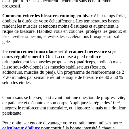
élastique froid : ils se déchirent facilement sans échauffement
progressif.
Comment éviter les blessures running en hiver ?
Par temps froid,
doublez la durée de votre échauffement. Les températures basses
rendent les muscles et tendons moins élastiques et augmentent le
risque de blessure. Habillez-vous en couches, protégez les genoux et
les chevilles si besoin, et évitez les accélérations brusques sur sol
gelé.
Le renforcement musculaire est-il vraiment nécessaire si je
cours régulièrement ?
Oui. La course à pied renforce
principalement les muscles propulseurs (quadriceps, mollets) mais
laisse sous-développés les muscles stabilisateurs (fessiers,
adducteurs, muscles du pied). Un programme de renforcement de 2
× 20 minutes par semaine réduit le risque de blessure de 30 à 50 %
selon les études.
Courir sans se blesser, c'est avant tout une question de progressivité,
de patience et d'écoute de son corps. Appliquez la règle des 10 %,
intégrez le renforcement musculaire, et n'ignorez jamais une douleur
persistante.
Pour optimiser encore davantage votre entraînement, utilisez notre
calculateur d'allure
pour courir à la bonne intensité à chaque