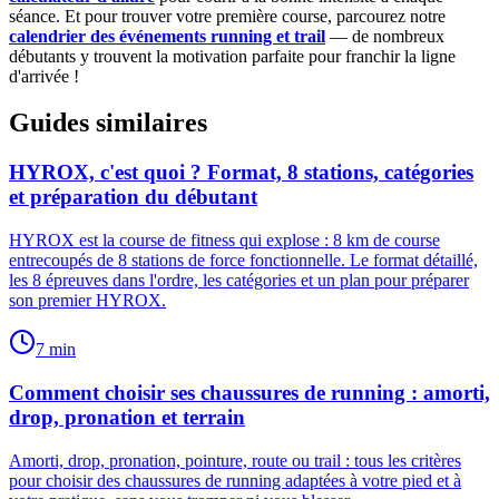
séance. Et pour trouver votre première course, parcourez notre
calendrier des événements running et trail
— de nombreux
débutants y trouvent la motivation parfaite pour franchir la ligne
d'arrivée !
Guides similaires
HYROX, c'est quoi ? Format, 8 stations, catégories
et préparation du débutant
HYROX est la course de fitness qui explose : 8 km de course
entrecoupés de 8 stations de force fonctionnelle. Le format détaillé,
les 8 épreuves dans l'ordre, les catégories et un plan pour préparer
son premier HYROX.
7
min
Comment choisir ses chaussures de running : amorti,
drop, pronation et terrain
Amorti, drop, pronation, pointure, route ou trail : tous les critères
pour choisir des chaussures de running adaptées à votre pied et à