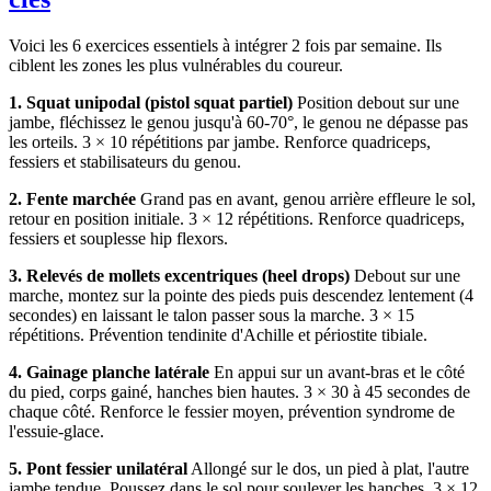
Voici les 6 exercices essentiels à intégrer 2 fois par semaine. Ils
ciblent les zones les plus vulnérables du coureur.
1. Squat unipodal (pistol squat partiel)
Position debout sur une
jambe, fléchissez le genou jusqu'à 60-70°, le genou ne dépasse pas
les orteils. 3 × 10 répétitions par jambe. Renforce quadriceps,
fessiers et stabilisateurs du genou.
2. Fente marchée
Grand pas en avant, genou arrière effleure le sol,
retour en position initiale. 3 × 12 répétitions. Renforce quadriceps,
fessiers et souplesse hip flexors.
3. Relevés de mollets excentriques (heel drops)
Debout sur une
marche, montez sur la pointe des pieds puis descendez lentement (4
secondes) en laissant le talon passer sous la marche. 3 × 15
répétitions. Prévention tendinite d'Achille et périostite tibiale.
4. Gainage planche latérale
En appui sur un avant-bras et le côté
du pied, corps gainé, hanches bien hautes. 3 × 30 à 45 secondes de
chaque côté. Renforce le fessier moyen, prévention syndrome de
l'essuie-glace.
5. Pont fessier unilatéral
Allongé sur le dos, un pied à plat, l'autre
jambe tendue. Poussez dans le sol pour soulever les hanches. 3 × 12