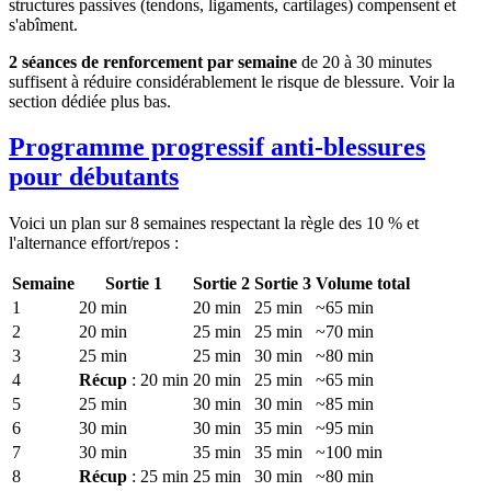
structures passives (tendons, ligaments, cartilages) compensent et
s'abîment.
2 séances de renforcement par semaine
de 20 à 30 minutes
suffisent à réduire considérablement le risque de blessure. Voir la
section dédiée plus bas.
Programme progressif anti-blessures
pour débutants
Voici un plan sur 8 semaines respectant la règle des 10 % et
l'alternance effort/repos :
Semaine
Sortie 1
Sortie 2
Sortie 3
Volume total
1
20 min
20 min
25 min
~65 min
2
20 min
25 min
25 min
~70 min
3
25 min
25 min
30 min
~80 min
4
Récup
: 20 min
20 min
25 min
~65 min
5
25 min
30 min
30 min
~85 min
6
30 min
30 min
35 min
~95 min
7
30 min
35 min
35 min
~100 min
8
Récup
: 25 min
25 min
30 min
~80 min