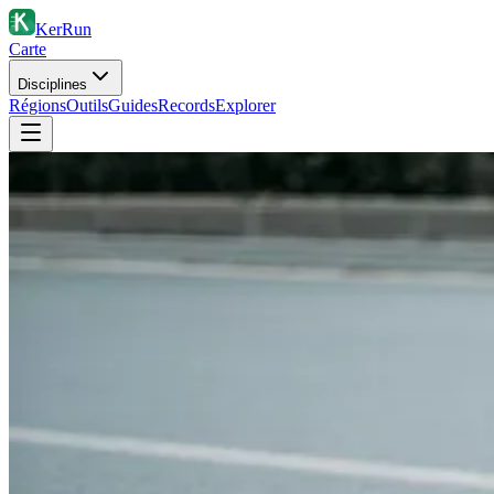
KerRun
Carte
Disciplines
Régions
Outils
Guides
Records
Explorer