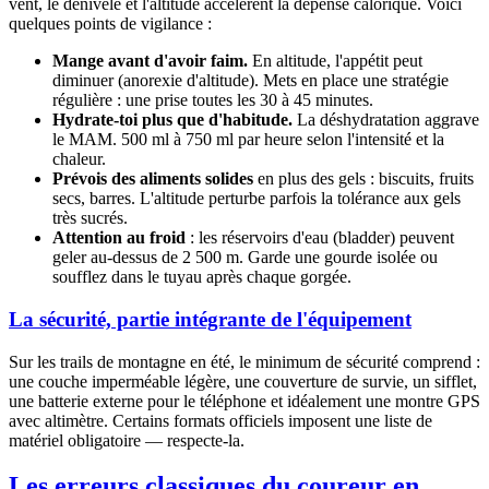
vent, le dénivelé et l'altitude accélèrent la dépense calorique. Voici
quelques points de vigilance :
Mange avant d'avoir faim.
En altitude, l'appétit peut
diminuer (anorexie d'altitude). Mets en place une stratégie
régulière : une prise toutes les 30 à 45 minutes.
Hydrate-toi plus que d'habitude.
La déshydratation aggrave
le MAM. 500 ml à 750 ml par heure selon l'intensité et la
chaleur.
Prévois des aliments solides
en plus des gels : biscuits, fruits
secs, barres. L'altitude perturbe parfois la tolérance aux gels
très sucrés.
Attention au froid
: les réservoirs d'eau (bladder) peuvent
geler au-dessus de 2 500 m. Garde une gourde isolée ou
soufflez dans le tuyau après chaque gorgée.
La sécurité, partie intégrante de l'équipement
Sur les trails de montagne en été, le minimum de sécurité comprend :
une couche imperméable légère, une couverture de survie, un sifflet,
une batterie externe pour le téléphone et idéalement une montre GPS
avec altimètre. Certains formats officiels imposent une liste de
matériel obligatoire — respecte-la.
Les erreurs classiques du coureur en