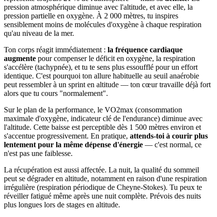
pression atmosphérique diminue avec l'altitude, et avec elle, la
pression partielle en oxygène. À 2 000 mètres, tu inspires
sensiblement moins de molécules d'oxygène à chaque respiration
qu'au niveau de la mer.
Ton corps réagit immédiatement :
la fréquence cardiaque
augmente
pour compenser le déficit en oxygène, la respiration
s'accélère (tachypnée), et tu te sens plus essoufflé pour un effort
identique. C'est pourquoi ton allure habituelle au seuil anaérobie
peut ressembler à un sprint en altitude — ton cœur travaille déjà fort
alors que tu cours "normalement".
Sur le plan de la performance, le VO2max (consommation
maximale d'oxygène, indicateur clé de l'endurance) diminue avec
l'altitude. Cette baisse est perceptible dès 1 500 mètres environ et
s'accentue progressivement. En pratique,
attends-toi à courir plus
lentement pour la même dépense d'énergie
— c'est normal, ce
n'est pas une faiblesse.
La récupération est aussi affectée. La nuit, la qualité du sommeil
peut se dégrader en altitude, notamment en raison d'une respiration
irrégulière (respiration périodique de Cheyne-Stokes). Tu peux te
réveiller fatigué même après une nuit complète. Prévois des nuits
plus longues lors de stages en altitude.