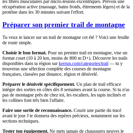
les fibres musculaires par micro-lésions excentriques. Prévois une
récupération active (massage, bains froids, étirements légers) et de la
protéine dans les 30 minutes suivant l'effort.
Préparer son premier trail de montagne
Tu veux te lancer sur un trail de montagne cet été ? Voici une feuille
de route simple.
Choisir le bon format.
Pour un premier trail en montagne, vise un
format court (10 à 20 km, moins de 800 m D+). Découvre les trails
disponibles dans ta région sur
kerrun.com/categories/trail
— tu y
trouveras une sélection complète des courses de montagne
françaises, classées par distance, région et dénivelé.
Préparer le dénivelé spécifiquement.
Un plan de trail efficace
intègre des sorties en côtes dès 8 semaines avant la course. Si tu n'as
pas de montagne près de chez toi, les escaliers, les tapis inclinés et
les collines font très bien l'affaire.
Faire une sortie de reconnaissance.
Courir une partie du tracé
avant le jour J te donnera des repères précieux, notamment sur les
sections techniques.
Tester ton équipement.
Ne mets jamais de chaussures neuves le