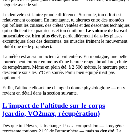
négocie avec le sol.
Le dénivelé est l'autre grande différence. Sur route, ton effort est
relativement constant. En montagne, tu alternes entre des montées
qui brûlent les cuisses, des crêtes ventées et des descentes techniques
qui sollicitent tes quadriceps et ton équilibre.
Le volume de travail
musculaire est bien plus élevé
, particulièrement dans les phases
excentriques (lors des descentes, tes muscles freinent le mouvement
plutôt que de le propulser).
La météo est aussi un facteur à part entière. En montagne, une belle
journée peut tourner en moins d'une heure : orage, brouillard, chute
de température. Même en plein été, à 2 500 mètres, le mercure peut
descendre sous les 5°C en soirée. Partir bien équipé n'est pas
optionnel.
Enfin, l'altitude elle-même change la donne physiologique — on y
revient en détail dans la section suivante.
L'impact de l'altitude sur le corps
(cardio, VO2max, récupération)
Dès que tu t'élèves, l'air change. Pas sa composition — l'oxygène
représente toujours 21 % de l'atmosphère — mais sa
densité
. La