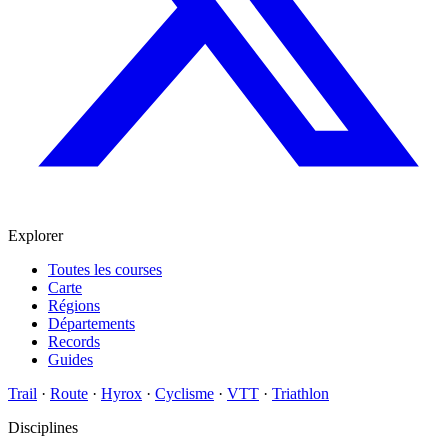
Explorer
Toutes les courses
Carte
Régions
Départements
Records
Guides
Trail
·
Route
·
Hyrox
·
Cyclisme
·
VTT
·
Triathlon
Disciplines