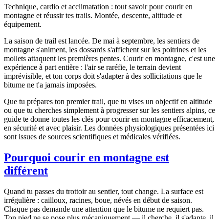
Technique, cardio et acclimatation : tout savoir pour courir en
montagne et réussir tes trails. Montée, descente, altitude et
équipement.
La saison de trail est lancée. De mai à septembre, les sentiers de
montagne s'animent, les dossards s'affichent sur les poitrines et les
mollets attaquent les premières pentes. Courir en montagne, c'est une
expérience à part entière : l'air se raréfie, le terrain devient
imprévisible, et ton corps doit s'adapter à des sollicitations que le
bitume ne t'a jamais imposées.
Que tu prépares ton premier trail, que tu vises un objectif en altitude
ou que tu cherches simplement à progresser sur les sentiers alpins, ce
guide te donne toutes les clés pour courir en montagne efficacement,
en sécurité et avec plaisir. Les données physiologiques présentées ici
sont issues de sources scientifiques et médicales vérifiées.
Pourquoi courir en montagne est
différent
Quand tu passes du trottoir au sentier, tout change. La surface est
irrégulière : cailloux, racines, boue, névés en début de saison.
Chaque pas demande une attention que le bitume ne requiert pas.
Ton pied ne se pose plus mécaniquement — il cherche, il s'adapte, il