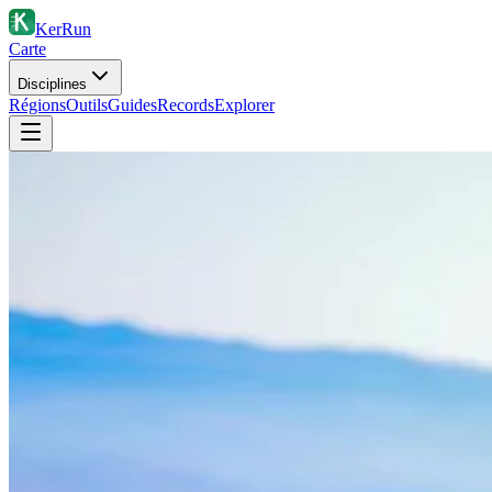
KerRun
Carte
Disciplines
Régions
Outils
Guides
Records
Explorer