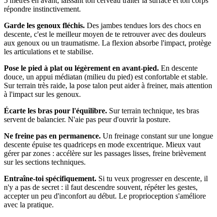
5 mètres en avant, laissant ton cerveau traiter la surface et ton corps
répondre instinctivement.
Garde les genoux fléchis.
Des jambes tendues lors des chocs en
descente, c'est le meilleur moyen de te retrouver avec des douleurs
aux genoux ou un traumatisme. La flexion absorbe l'impact, protège
les articulations et te stabilise.
Pose le pied à plat ou légèrement en avant-pied.
En descente
douce, un appui médiatan (milieu du pied) est confortable et stable.
Sur terrain très raide, la pose talon peut aider à freiner, mais attention
à l'impact sur les genoux.
Écarte les bras pour l'équilibre.
Sur terrain technique, tes bras
servent de balancier. N'aie pas peur d'ouvrir la posture.
Ne freine pas en permanence.
Un freinage constant sur une longue
descente épuise tes quadriceps en mode excentrique. Mieux vaut
gérer par zones : accélère sur les passages lisses, freine brièvement
sur les sections techniques.
Entraîne-toi spécifiquement.
Si tu veux progresser en descente, il
n'y a pas de secret : il faut descendre souvent, répéter les gestes,
accepter un peu d'inconfort au début. Le proprioception s'améliore
avec la pratique.