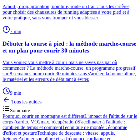
Amorti, drop, pronation, pointure, route ou trail : tous les critères
pour choisir des chaussures de running adaptées à votre pied et à
votre pratique, sans vous tromper ni vous blesser.
7
min
Débuter la course à pied : la méthode marche-course
et un plan pour courir 30 minutes
Vous voulez vous mettre à courir mais ne savez pas par où
commencer ? La méthode marche-course, un programme progressif
sur 8 semaines pour courir 30 minutes sans s'arrêter, la bonne allure,
le matériel et les erreurs de débutant à éviter.
9
min
Tous les guides
Sommaire
Pourquoi courir en montagne est différent
L'impact de l'altitude sur le
corps (cardio, VO2max, récupération)
S'acclimater à l'altitude :
combien de temps et comment
Technique de montée : économie
d'effort et posture
Technique de descente : vitesse, appuis,
freinage
Adapter son allure et sa fréquence cardiaque en