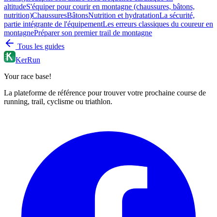
altitude
S'équiper pour courir en montagne (chaussures, bâtons,
nutrition)
Chaussures
Bâtons
Nutrition et hydratation
La sécurité,
partie intégrante de l'équipement
Les erreurs classiques du coureur en
montagne
Préparer son premier trail de montagne
Tous les guides
KerRun
Your race base!
La plateforme de référence pour trouver votre prochaine course de
running, trail, cyclisme ou triathlon.