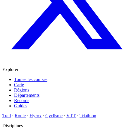
Explorer
Toutes les courses
Carte
Régions
Départements
Records
Guides
Trail
·
Route
·
Hyrox
·
Cyclisme
·
VTT
·
Triathlon
Disciplines