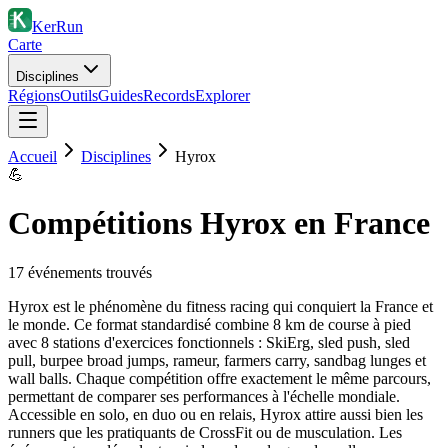
KerRun
Carte
Disciplines
Régions
Outils
Guides
Records
Explorer
Accueil
Disciplines
Hyrox
💪
Compétitions Hyrox en France
17
événement
s
trouvé
s
Hyrox est le phénomène du fitness racing qui conquiert la France et
le monde. Ce format standardisé combine 8 km de course à pied
avec 8 stations d'exercices fonctionnels : SkiErg, sled push, sled
pull, burpee broad jumps, rameur, farmers carry, sandbag lunges et
wall balls. Chaque compétition offre exactement le même parcours,
permettant de comparer ses performances à l'échelle mondiale.
Accessible en solo, en duo ou en relais, Hyrox attire aussi bien les
runners que les pratiquants de CrossFit ou de musculation. Les