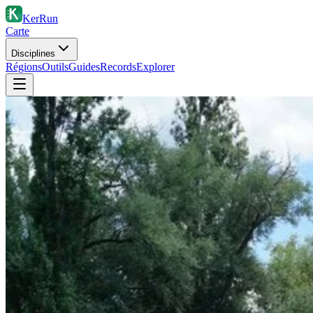
KerRun
Carte
Disciplines
Régions
Outils
Guides
Records
Explorer