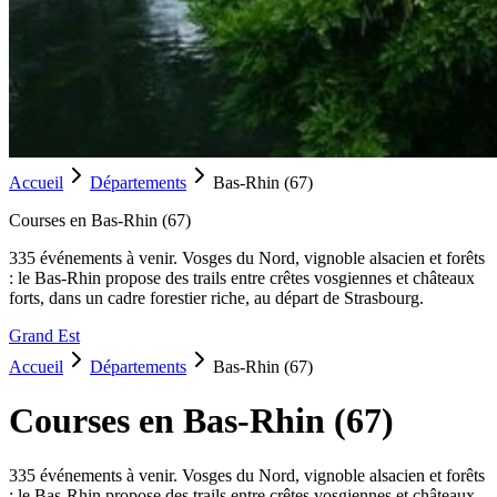
Accueil
Départements
Bas-Rhin
(
67
)
Courses en
Bas-Rhin
(
67
)
335
événement
s
à venir.
Vosges du Nord, vignoble alsacien et forêts
: le Bas-Rhin propose des trails entre crêtes vosgiennes et châteaux
forts, dans un cadre forestier riche, au départ de Strasbourg.
Grand Est
Accueil
Départements
Bas-Rhin
(
67
)
Courses en
Bas-Rhin
(
67
)
335
événement
s
à venir.
Vosges du Nord, vignoble alsacien et forêts
: le Bas-Rhin propose des trails entre crêtes vosgiennes et châteaux