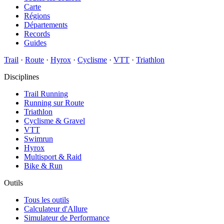
Carte
Régions
Départements
Records
Guides
Trail
·
Route
·
Hyrox
·
Cyclisme
·
VTT
·
Triathlon
Disciplines
Trail Running
Running sur Route
Triathlon
Cyclisme & Gravel
VTT
Swimrun
Hyrox
Multisport & Raid
Bike & Run
Outils
Tous les outils
Calculateur d'Allure
Simulateur de Performance