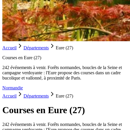
Accueil
Départements
Eure
(
27
)
Courses en
Eure
(
27
)
242
événement
s
à venir.
Forêts normandes, boucles de la Seine et
campagne verdoyante : l'Eure propose des courses dans un cadre
bucolique et vallonné, à proximité de Paris.
Normandie
Accueil
Départements
Eure
(
27
)
Courses en
Eure
(
27
)
242
événement
s
à venir.
Forêts normandes, boucles de la Seine et
campagne verdoyante : l'Eure propose des courses dans un cadre