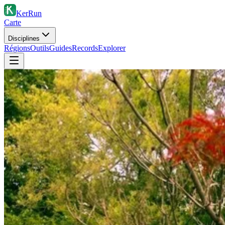
KerRun
Carte
Disciplines
Régions
Outils
Guides
Records
Explorer