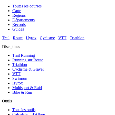
Toutes les courses
Carte
Régions
Départements
Records
Guides
Trail
·
Route
·
Hyrox
·
Cyclisme
·
VTT
·
Triathlon
Disciplines
Trail Running
Running sur Route
Triathlon
Cyclisme & Gravel
VTT
Swimrun
Hyrox
Multisport & Raid
Bike & Run
Outils
Tous les outils
Calculateur d'Allure