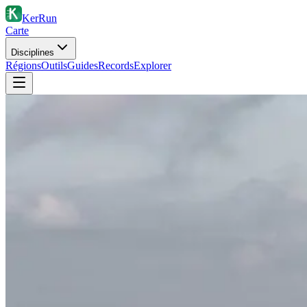
KerRun
Carte
Disciplines
Régions
Outils
Guides
Records
Explorer