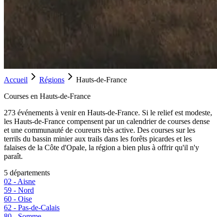
Accueil
Régions
Hauts-de-France
Courses en
Hauts-de-France
273
événement
s
à venir en
Hauts-de-France
.
Si le relief est modeste,
les Hauts-de-France compensent par un calendrier de courses dense
et une communauté de coureurs très active. Des courses sur les
terrils du bassin minier aux trails dans les forêts picardes et les
falaises de la Côte d'Opale, la région a bien plus à offrir qu'il n'y
paraît.
5
département
s
02
-
Aisne
59
-
Nord
60
-
Oise
62
-
Pas-de-Calais
80
-
Somme