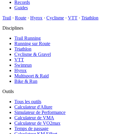
Records
Guides
Trail
·
Route
·
Hyrox
·
Cyclisme
·
VTT
·
Triathlon
Disciplines
Trail Running
Running sur Route
Triathlon
Cyclisme & Gravel
VTT
Swimrun
Hyrox
Multisport & Raid
Bike & Run
Outils
Tous les outils
Calculateur d'Allure
Simulateur de Performance
Calculateur de VMA
Calculateur de VO2max
Temps de passage
Calculateur KM Effort