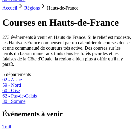
Accueil
Régions
Hauts-de-France
Courses en
Hauts-de-France
273
événement
s
à venir en
Hauts-de-France
.
Si le relief est modeste,
les Hauts-de-France compensent par un calendrier de courses dense
et une communauté de coureurs très active. Des courses sur les
terrils du bassin minier aux trails dans les forêts picardes et les
falaises de la Côte d'Opale, la région a bien plus à offrir qu'il n'y
paraît.
5
département
s
02
-
Aisne
59
-
Nord
60
-
Oise
62
-
Pas-de-Calais
80
-
Somme
Événements à venir
Trail