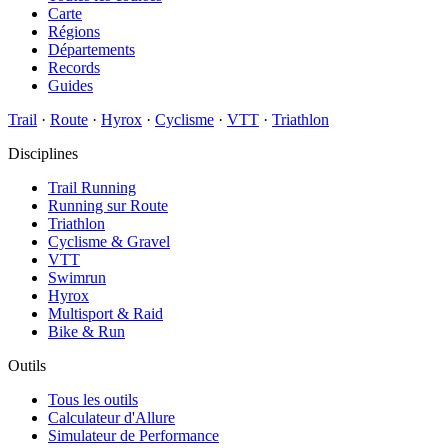
Carte
Régions
Départements
Records
Guides
Trail
·
Route
·
Hyrox
·
Cyclisme
·
VTT
·
Triathlon
Disciplines
Trail Running
Running sur Route
Triathlon
Cyclisme & Gravel
VTT
Swimrun
Hyrox
Multisport & Raid
Bike & Run
Outils
Tous les outils
Calculateur d'Allure
Simulateur de Performance