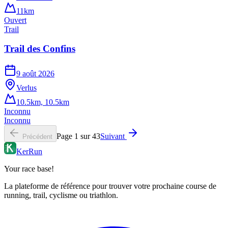
11km
Ouvert
Trail
Trail des Confins
9 août 2026
Verlus
10.5km, 10.5km
Inconnu
Inconnu
Page
1
sur
43
Suivant
Précédent
KerRun
Your race base!
La plateforme de référence pour trouver votre prochaine course de
running, trail, cyclisme ou triathlon.