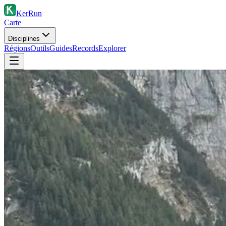
KerRun
Carte
Disciplines
Régions
Outils
Guides
Records
Explorer