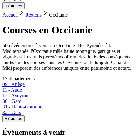
+7 autres
Accueil
Régions
Occitanie
Courses en
Occitanie
506
événement
s
à venir en
Occitanie
.
Des Pyrénées à la
Méditerranée, l'Occitanie mêle haute montagne, garrigues et
vignobles. Les trails pyrénéens offrent des dénivelés conséquents,
tandis que les courses dans les Cévennes ou le long du Canal du
Midi proposent des ambiances uniques entre patrimoine et nature.
13
département
s
09
-
Ariège
11
-
Aude
12
-
Aveyron
30
-
Gard
31
-
Haute-Garonne
32
-
Gers
+7 autres
Événements à venir