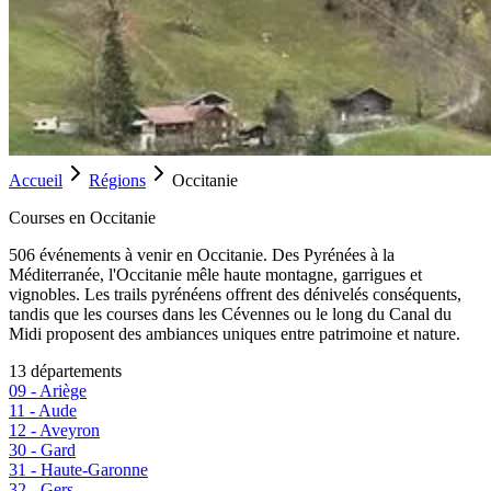
Accueil
Régions
Occitanie
Courses en
Occitanie
506
événement
s
à venir en
Occitanie
.
Des Pyrénées à la
Méditerranée, l'Occitanie mêle haute montagne, garrigues et
vignobles. Les trails pyrénéens offrent des dénivelés conséquents,
tandis que les courses dans les Cévennes ou le long du Canal du
Midi proposent des ambiances uniques entre patrimoine et nature.
13
département
s
09
-
Ariège
11
-
Aude
12
-
Aveyron
30
-
Gard
31
-
Haute-Garonne
32
-
Gers