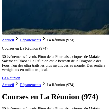
Accueil
Départements
La Réunion
(
974
)
Courses en
La Réunion
(
974
)
30
événement
s
à venir.
Piton de la Fournaise, cirques de Mafate,
Salazie et Cilaos : La Réunion est le berceau de la Diagonale des
Fous, l'un des ultra-trails les plus mythiques au monde. Des sentiers
vertigineux en milieu tropical.
La Réunion
Accueil
Départements
La Réunion
(
974
)
Courses en
La Réunion
(
974
)
30
événement
s
à venir.
Piton de la Fournaise, cirques de Mafate,