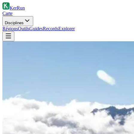
KerRun
Carte
Disciplines
Régions
Outils
Guides
Records
Explorer