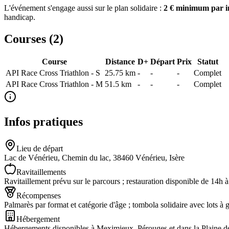
L'événement s'engage aussi sur le plan solidaire :
2 € minimum par i
handicap.
Courses (
2
)
Course
Distance
D+
Départ
Prix
Statut
API Race Cross Triathlon - S
25.75
km
-
-
-
Complet
API Race Cross Triathlon - M
51.5
km
-
-
-
Complet
Infos pratiques
Lieu de départ
Lac de Vénérieu, Chemin du lac, 38460 Vénérieu, Isère
Ravitaillements
Ravitaillement prévu sur le parcours ; restauration disponible de 14h à
Récompenses
Palmarès par format et catégorie d'âge ; tombola solidaire avec lots à 
Hébergement
Hébergements disponibles à Meximieux, Pérouges et dans la Plaine de