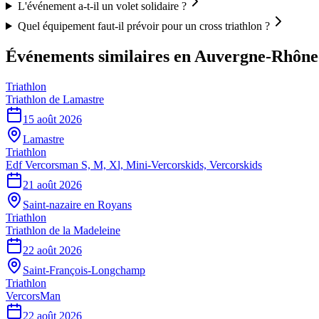
L'événement a-t-il un volet solidaire ?
Quel équipement faut-il prévoir pour un cross triathlon ?
Événements similaires
en Auvergne-Rhône
Triathlon
Triathlon de Lamastre
15 août 2026
Lamastre
Triathlon
Edf Vercorsman S, M, Xl, Mini-Vercorskids, Vercorskids
21 août 2026
Saint-nazaire en Royans
Triathlon
Triathlon de la Madeleine
22 août 2026
Saint-François-Longchamp
Triathlon
VercorsMan
22 août 2026