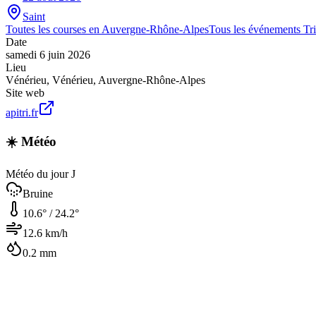
Saint
Toutes les courses en
Auvergne-Rhône-Alpes
Tous les événements
Tr
Date
samedi 6 juin 2026
Lieu
Vénérieu
,
Vénérieu
,
Auvergne-Rhône-Alpes
Site web
apitri.fr
☀️ Météo
Météo du jour J
Bruine
10.6
° /
24.2
°
12.6
km/h
0.2
mm