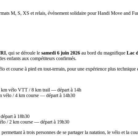
rmats M, S, XS et relais, événement solidaire pour Handi Move and Fu
RI
, qui se déroule le
samedi 6 juin 2026
au bord du magnifique
Lac 
, des enfants aux compétiteurs confirmés.
vélo et course à pied en tout-terrain, pour une expérience plus technique 
4 km vélo VTT / 8 km trail — départ à 14h
km vélo / 4 km course — départ à 14h30
 départ à 18h30
 vélo / 2 km course — départ à 19h30
permettant à trois personnes de se partager la natation, le vélo et la cou