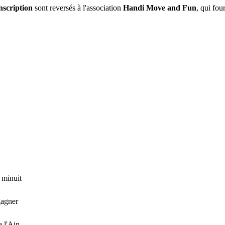
nscription
sont reversés à l'association
Handi Move and Fun
, qui fou
 minuit
gagner
 l'Ain