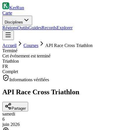
KerRun
Carte
Disciplines
Régions
Outils
Guides
Records
Explorer
Accueil
Courses
API Race Cross Triathlon
Terminé
Cet événement est terminé
Triathlon
FR
Complet
Informations vérifiées
API Race Cross Triathlon
Partager
samedi
6
juin
2026