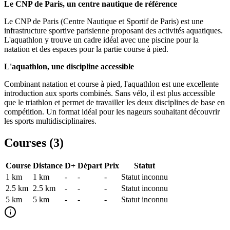
Le CNP de Paris, un centre nautique de référence
Le CNP de Paris (Centre Nautique et Sportif de Paris) est une
infrastructure sportive parisienne proposant des activités aquatiques.
L'aquathlon y trouve un cadre idéal avec une piscine pour la
natation et des espaces pour la partie course à pied.
L'aquathlon, une discipline accessible
Combinant natation et course à pied, l'aquathlon est une excellente
introduction aux sports combinés. Sans vélo, il est plus accessible
que le triathlon et permet de travailler les deux disciplines de base en
compétition. Un format idéal pour les nageurs souhaitant découvrir
les sports multidisciplinaires.
Courses (
3
)
Course
Distance
D+
Départ
Prix
Statut
1 km
1
km
-
-
-
Statut inconnu
2.5 km
2.5
km
-
-
-
Statut inconnu
5 km
5
km
-
-
-
Statut inconnu