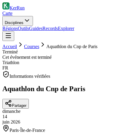
KerRun
Carte
Disciplines
Régions
Outils
Guides
Records
Explorer
Accueil
Courses
Aquathlon du Cnp de Paris
Terminé
Cet événement est terminé
Triathlon
FR
Informations vérifiées
Aquathlon du Cnp de Paris
Partager
dimanche
14
juin
2026
Paris
·
Île-de-France