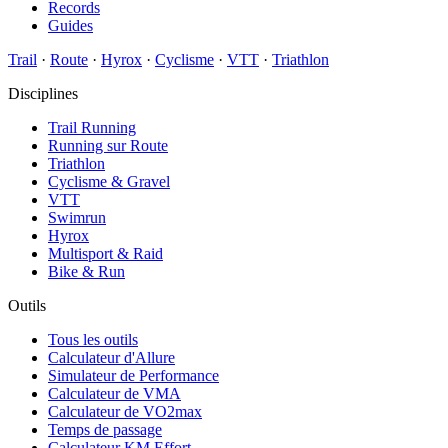
Records
Guides
Trail
·
Route
·
Hyrox
·
Cyclisme
·
VTT
·
Triathlon
Disciplines
Trail Running
Running sur Route
Triathlon
Cyclisme & Gravel
VTT
Swimrun
Hyrox
Multisport & Raid
Bike & Run
Outils
Tous les outils
Calculateur d'Allure
Simulateur de Performance
Calculateur de VMA
Calculateur de VO2max
Temps de passage
Calculateur KM Effort