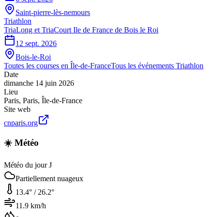
Saint-pierre-lès-nemours
Triathlon
TriaLong et TriaCourt Ile de France de Bois le Roi
12 sept. 2026
Bois-le-Roi
Toutes les courses en
Île-de-France
Tous les événements
Triathlon
Date
dimanche 14 juin 2026
Lieu
Paris
,
Paris
,
Île-de-France
Site web
cnparis.org
☀️ Météo
Météo du jour J
Partiellement nuageux
13.4
° /
26.2
°
11.9
km/h