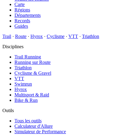
Carte
Régions
Départements
Records
Guides
Trail
·
Route
·
Hyrox
·
Cyclisme
·
VTT
·
Triathlon
Disciplines
Trail Running
Running sur Route
Triathlon
Cyclisme & Gravel
VTT
Swimrun
Hyrox
Multisport & Raid
Bike & Run
Outils
Tous les outils
Calculateur d'Allure
Simulateur de Performance