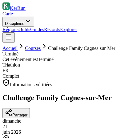
KerRun
Carte
Disciplines
Régions
Outils
Guides
Records
Explorer
Accueil
Courses
Challenge Family Cagnes-sur-Mer
Terminé
Cet événement est terminé
Triathlon
FR
Complet
Informations vérifiées
Challenge Family Cagnes-sur-Mer
Partager
dimanche
21
juin
2026