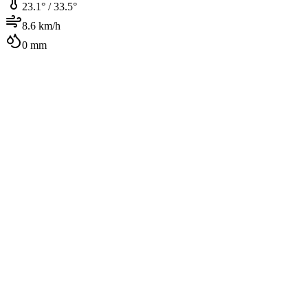
23.1
° /
33.5
°
8.6
km/h
0
mm