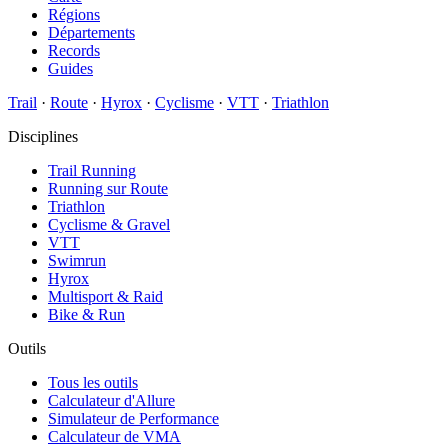
Régions
Départements
Records
Guides
Trail
·
Route
·
Hyrox
·
Cyclisme
·
VTT
·
Triathlon
Disciplines
Trail Running
Running sur Route
Triathlon
Cyclisme & Gravel
VTT
Swimrun
Hyrox
Multisport & Raid
Bike & Run
Outils
Tous les outils
Calculateur d'Allure
Simulateur de Performance
Calculateur de VMA