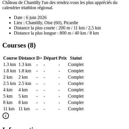
Château de Chantilly l'un des rendez-vous les plus appréciés du
calendrier triathlon régional.
Date : 6 juin 2026
Lieu : Chantilly, Oise (60), Picardie
Distance la plus courte : 200 m / 11 km / 2,5 km
Distance la plus longue : 800 m / 40 km / 8 km
Courses (
8
)
Course
Distance
D+
Départ
Prix
Statut
1.3 km
1.3
km
-
-
-
Complet
1.8 km
1.8
km
-
-
-
Complet
2 km
2
km
-
-
-
Complet
2.5 km
2.5
km
-
-
-
Complet
4 km
4
km
-
-
-
Complet
5 km
5
km
-
-
-
Complet
8 km
8
km
-
-
-
Complet
11 km
11
km
-
-
-
Complet