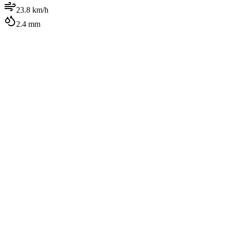
23.8
km/h
2.4
mm