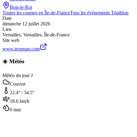
Bois-le-Roi
Toutes les courses en
Île-de-France
Tous les événements
Triathlon
Date
dimanche 12 juillet 2026
Lieu
Versailles
,
Versailles
,
Île-de-France
Site web
www.ironman.com
☀️ Météo
Météo du jour J
Couvert
22.4
° /
34.5
°
18.6
km/h
0
mm