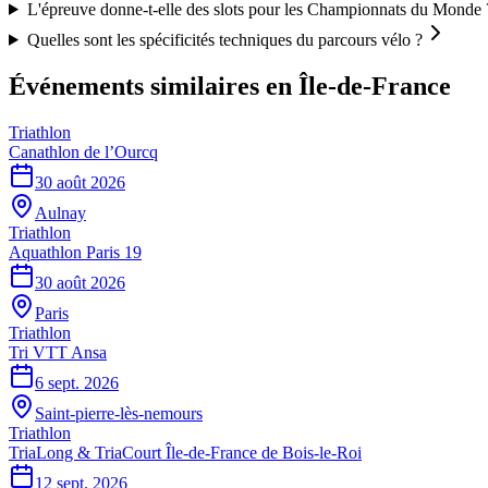
L'épreuve donne-t-elle des slots pour les Championnats du Monde 
Quelles sont les spécificités techniques du parcours vélo ?
Événements similaires
en Île-de-France
Triathlon
Canathlon de l’Ourcq
30 août 2026
Aulnay
Triathlon
Aquathlon Paris 19
30 août 2026
Paris
Triathlon
Tri VTT Ansa
6 sept. 2026
Saint-pierre-lès-nemours
Triathlon
TriaLong & TriaCourt Île-de-France de Bois-le-Roi
12 sept. 2026