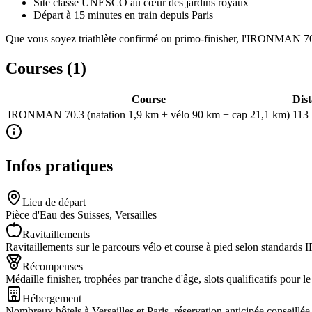
Site classé UNESCO au cœur des jardins royaux
Départ à 15 minutes en train depuis Paris
Que vous soyez triathlète confirmé ou primo-finisher, l'IRONMAN 70.3
Courses (
1
)
Course
Dis
IRONMAN 70.3 (natation 1,9 km + vélo 90 km + cap 21,1 km)
113
Infos pratiques
Lieu de départ
Pièce d'Eau des Suisses, Versailles
Ravitaillements
Ravitaillements sur le parcours vélo et course à pied selon standa
Récompenses
Médaille finisher, trophées par tranche d'âge, slots qualificatifs
Hébergement
Nombreux hôtels à Versailles et Paris, réservation anticipée conseillée