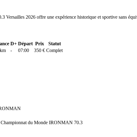
 Versailles 2026 offre une expérience historique et sportive sans équi
tance
D+
Départ
Prix
Statut
km
-
07:00
350 €
Complet
rds IRONMAN
 pour le Championnat du Monde IRONMAN 70.3