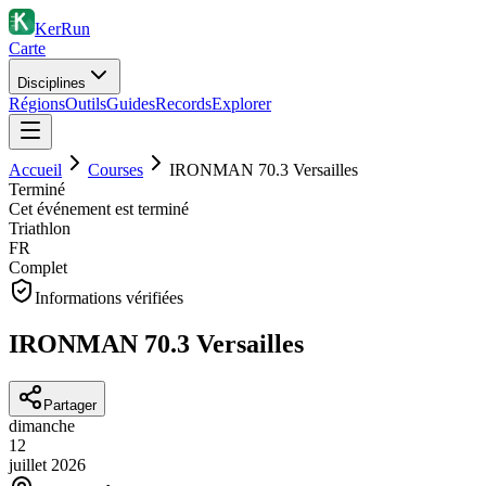
KerRun
Carte
Disciplines
Régions
Outils
Guides
Records
Explorer
Accueil
Courses
IRONMAN 70.3 Versailles
Terminé
Cet événement est terminé
Triathlon
FR
Complet
Informations vérifiées
IRONMAN 70.3 Versailles
Partager
dimanche
12
juillet
2026