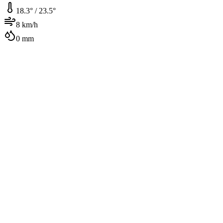
18.3
° /
23.5
°
8
km/h
0
mm