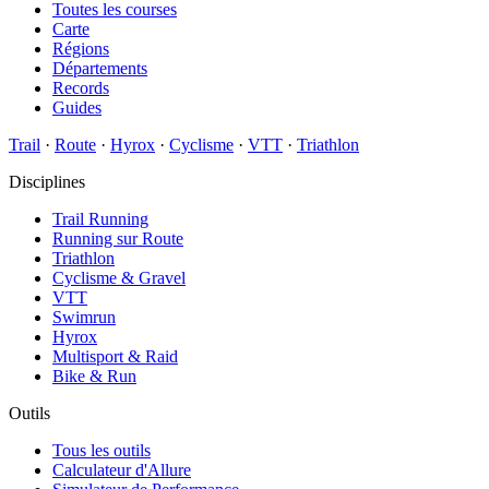
Toutes les courses
Carte
Régions
Départements
Records
Guides
Trail
·
Route
·
Hyrox
·
Cyclisme
·
VTT
·
Triathlon
Disciplines
Trail Running
Running sur Route
Triathlon
Cyclisme & Gravel
VTT
Swimrun
Hyrox
Multisport & Raid
Bike & Run
Outils
Tous les outils
Calculateur d'Allure