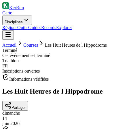
KerRun
Carte
Disciplines
Régions
Outils
Guides
Records
Explorer
Accueil
Courses
Les Huit Heures de l Hippodrome
Terminé
Cet événement est terminé
Triathlon
FR
Inscriptions ouvertes
Informations vérifiées
Les Huit Heures de l Hippodrome
Partager
dimanche
14
juin
2026