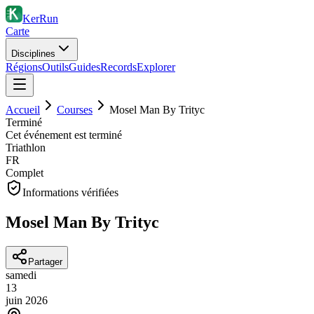
KerRun
Carte
Disciplines
Régions
Outils
Guides
Records
Explorer
Accueil
Courses
Mosel Man By Trityc
Terminé
Cet événement est terminé
Triathlon
FR
Complet
Informations vérifiées
Mosel Man By Trityc
Partager
samedi
13
juin
2026