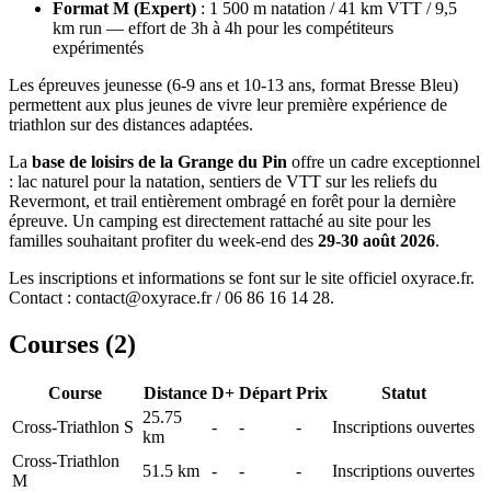
Format M (Expert)
: 1 500 m natation / 41 km VTT / 9,5
km run — effort de 3h à 4h pour les compétiteurs
expérimentés
Les épreuves jeunesse (6-9 ans et 10-13 ans, format Bresse Bleu)
permettent aux plus jeunes de vivre leur première expérience de
triathlon sur des distances adaptées.
La
base de loisirs de la Grange du Pin
offre un cadre exceptionnel
: lac naturel pour la natation, sentiers de VTT sur les reliefs du
Revermont, et trail entièrement ombragé en forêt pour la dernière
épreuve. Un camping est directement rattaché au site pour les
familles souhaitant profiter du week-end des
29-30 août 2026
.
Les inscriptions et informations se font sur le site officiel oxyrace.fr.
Contact : contact@oxyrace.fr / 06 86 16 14 28.
Courses (
2
)
Course
Distance
D+
Départ
Prix
Statut
25.75
Cross-Triathlon S
-
-
-
Inscriptions ouvertes
km
Cross-Triathlon
51.5
km
-
-
-
Inscriptions ouvertes
M