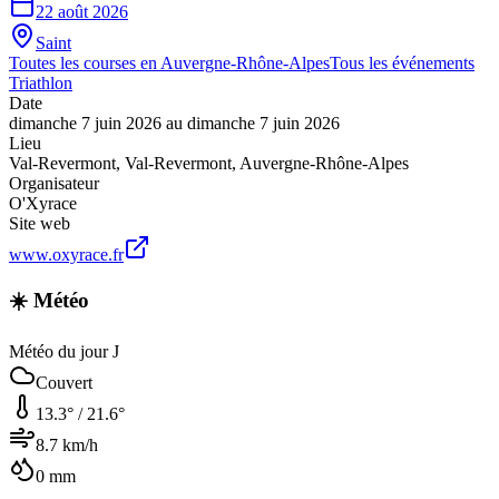
22 août 2026
Saint
Toutes les courses en
Auvergne-Rhône-Alpes
Tous les événements
Triathlon
Date
dimanche 7 juin 2026
au
dimanche 7 juin 2026
Lieu
Val-Revermont
,
Val-Revermont
,
Auvergne-Rhône-Alpes
Organisateur
O'Xyrace
Site web
www.oxyrace.fr
☀️ Météo
Météo du jour J
Couvert
13.3
° /
21.6
°
8.7
km/h
0
mm