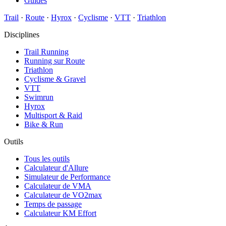
Guides
Trail
·
Route
·
Hyrox
·
Cyclisme
·
VTT
·
Triathlon
Disciplines
Trail Running
Running sur Route
Triathlon
Cyclisme & Gravel
VTT
Swimrun
Hyrox
Multisport & Raid
Bike & Run
Outils
Tous les outils
Calculateur d'Allure
Simulateur de Performance
Calculateur de VMA
Calculateur de VO2max
Temps de passage
Calculateur KM Effort