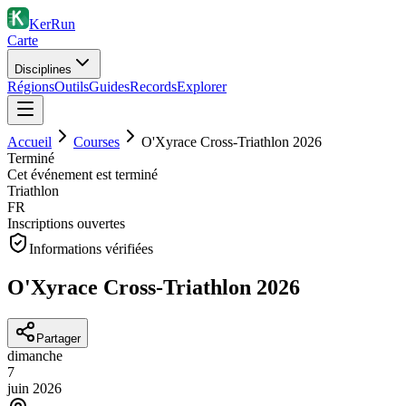
KerRun
Carte
Disciplines
Régions
Outils
Guides
Records
Explorer
Accueil
Courses
O'Xyrace Cross-Triathlon 2026
Terminé
Cet événement est terminé
Triathlon
FR
Inscriptions ouvertes
Informations vérifiées
O'Xyrace Cross-Triathlon 2026
Partager
dimanche
7
juin
2026