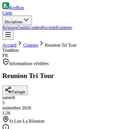
KerRun
Carte
Disciplines
Régions
Outils
Guides
Records
Explorer
Accueil
Courses
Reunion Tri Tour
Triathlon
FR
Informations vérifiées
Reunion Tri Tour
Partager
samedi
5
septembre
2026
J-28
St Leu
·
La Réunion