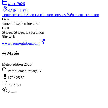
4 oct. 2026
SAINT-LEU
Toutes les courses en
La Réunion
Tous les événements
Triathlon
Date
samedi 5 septembre 2026
Lieu
St Leu
,
St Leu
,
La Réunion
Site web
www.reuniontritour.com
☀️ Météo
Météo édition 2025
Partiellement nuageux
17
° /
25.5
°
9.2
km/h
0
mm