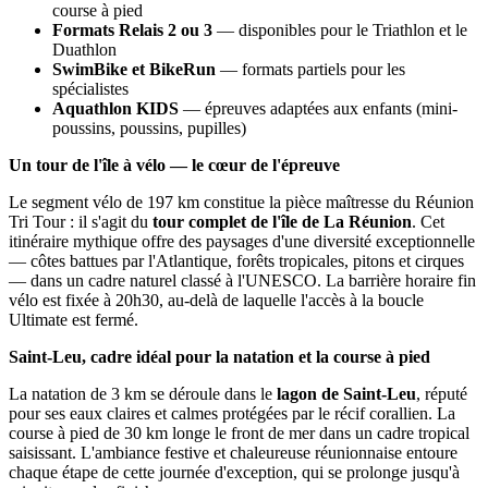
course à pied
Formats Relais 2 ou 3
— disponibles pour le Triathlon et le
Duathlon
SwimBike et BikeRun
— formats partiels pour les
spécialistes
Aquathlon KIDS
— épreuves adaptées aux enfants (mini-
poussins, poussins, pupilles)
Un tour de l'île à vélo — le cœur de l'épreuve
Le segment vélo de 197 km constitue la pièce maîtresse du Réunion
Tri Tour : il s'agit du
tour complet de l'île de La Réunion
. Cet
itinéraire mythique offre des paysages d'une diversité exceptionnelle
— côtes battues par l'Atlantique, forêts tropicales, pitons et cirques
— dans un cadre naturel classé à l'UNESCO. La barrière horaire fin
vélo est fixée à 20h30, au-delà de laquelle l'accès à la boucle
Ultimate est fermé.
Saint-Leu, cadre idéal pour la natation et la course à pied
La natation de 3 km se déroule dans le
lagon de Saint-Leu
, réputé
pour ses eaux claires et calmes protégées par le récif corallien. La
course à pied de 30 km longe le front de mer dans un cadre tropical
saisissant. L'ambiance festive et chaleureuse réunionnaise entoure
chaque étape de cette journée d'exception, qui se prolonge jusqu'à