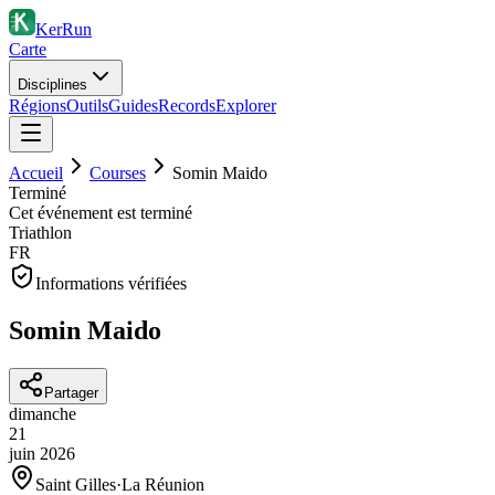
KerRun
Carte
Disciplines
Régions
Outils
Guides
Records
Explorer
Accueil
Courses
Somin Maido
Terminé
Cet événement est terminé
Triathlon
FR
Informations vérifiées
Somin Maido
Partager
dimanche
21
juin
2026
Saint Gilles
·
La Réunion