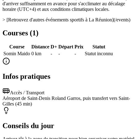
d'arriver suffisamment en avance pour s'acclimater au décalage
horaire (UTC+4) et aux conditions climatiques locales.
> [Retrouvez d'autres événements sportifs à La Réunion](/events)
Courses (
1
)
Course
Distance
D+
Départ
Prix
Statut
Somin Maido
0
km
-
-
-
Statut inconnu
Infos pratiques
Accès / Transport
Aéroport de Saint-Denis Roland Garros, puis transfert vers Saint-
Gilles (45 min)
Conseils du jour
Arrivez tôt à la zone de transition pour bien organiser votre matériel.