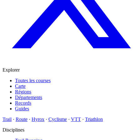
Explorer
Toutes les courses
Carte
Régions
Départements
Records
Guides
Trail
·
Route
·
Hyrox
·
Cyclisme
·
VTT
·
Triathlon
Disciplines