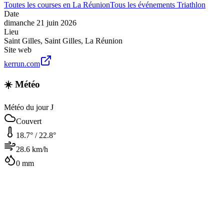
Toutes les courses en
La Réunion
Tous les événements
Triathlon
Date
dimanche 21 juin 2026
Lieu
Saint Gilles
,
Saint Gilles
,
La Réunion
Site web
kerrun.com
☀️ Météo
Météo du jour J
Couvert
18.7
° /
22.8
°
28.6
km/h
0
mm