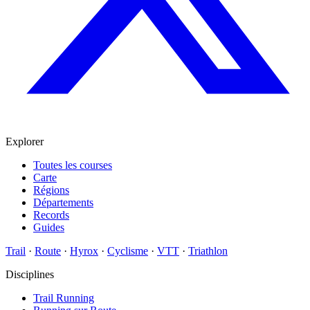
Explorer
Toutes les courses
Carte
Régions
Départements
Records
Guides
Trail
·
Route
·
Hyrox
·
Cyclisme
·
VTT
·
Triathlon
Disciplines
Trail Running