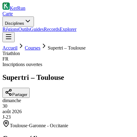
KerRun
Carte
Disciplines
Régions
Outils
Guides
Records
Explorer
Accueil
Courses
Supertri – Toulouse
Triathlon
FR
Inscriptions ouvertes
Supertri – Toulouse
Partager
dimanche
30
août
2026
J-23
Toulouse
·
Garonne - Occitanie