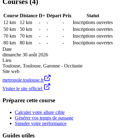
Courses (
4
)
Course
Distance
D+
Départ
Prix
Statut
12 km
12
km
-
-
-
Inscriptions ouvertes
50 km
50
km
-
-
-
Inscriptions ouvertes
70 km
70
km
-
-
-
Inscriptions ouvertes
80 km
80
km
-
-
-
Inscriptions ouvertes
Date
dimanche 30 août 2026
Lieu
Toulouse
,
Toulouse
,
Garonne - Occitanie
Site web
metropole.toulouse.fr
Visiter le site officiel
Préparez cette course
Calculer votre allure cible
Générer vos temps de passage
Simuler votre performance
Guides utiles