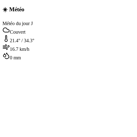
☀️ Météo
Météo du jour J
Couvert
21.4
° /
34.3
°
16.7
km/h
0
mm