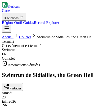
KerRun
Carte
Disciplines
Régions
Outils
Guides
Records
Explorer
Accueil
Courses
Swimrun de Sidiailles, the Green Hell
Terminé
Cet événement est terminé
Swimrun
FR
Complet
Informations vérifiées
Swimrun de Sidiailles, the Green Hell
Partager
samedi
20
juin
2026