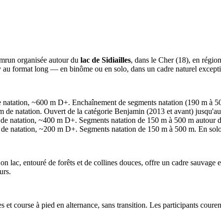
imrun organisée autour du
lac de Sidiailles
, dans le Cher (18), en régio
y au format long — en binôme ou en solo, dans un cadre naturel except
atation, ~600 m D+. Enchaînement de segments natation (190 m à 500 m
e natation. Ouvert de la catégorie Benjamin (2013 et avant) jusqu'aux 
 natation, ~400 m D+. Segments natation de 150 m à 500 m autour du l
e natation, ~200 m D+. Segments natation de 150 m à 500 m. En solo o
Son lac, entouré de forêts et de collines douces, offre un cadre sauvag
urs.
res et course à pied en alternance, sans transition. Les participants cou