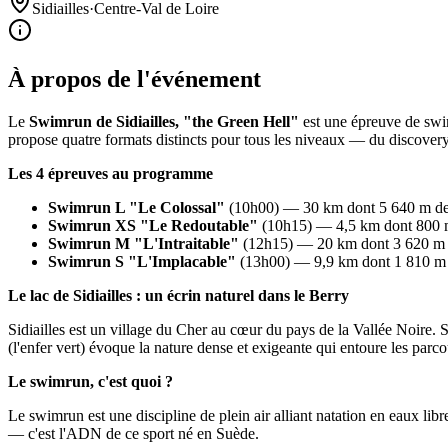
Sidiailles
·
Centre-Val de Loire
À propos de l'événement
Le
Swimrun de Sidiailles, "the Green Hell"
est une épreuve de sw
propose quatre formats distincts pour tous les niveaux — du discover
Les 4 épreuves au programme
Swimrun L "Le Colossal"
(10h00) — 30 km dont 5 640 m de n
Swimrun XS "Le Redoutable"
(10h15) — 4,5 km dont 800 m d
Swimrun M "L'Intraitable"
(12h15) — 20 km dont 3 620 m de
Swimrun S "L'Implacable"
(13h00) — 9,9 km dont 1 810 m d
Le lac de Sidiailles : un écrin naturel dans le Berry
Sidiailles est un village du Cher au cœur du pays de la Vallée Noire. 
(l'enfer vert) évoque la nature dense et exigeante qui entoure les parco
Le swimrun, c'est quoi ?
Le swimrun est une discipline de plein air alliant natation en eaux lib
— c'est l'ADN de ce sport né en Suède.