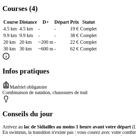
Courses (
4
)
Course
Distance
D+
Départ
Prix
Statut
4.5 km
4.5
km
-
-
19 €
Complet
9.9 km
9.9
km
-
-
38 €
Complet
20 km
20
km
~200 m
-
22 €
Complet
30 km
30
km
~600 m
-
62 €
Complet
Infos pratiques
Matériel obligatoire
Combinaison de natation, chaussures de trail
Conseils du jour
Arrivez au
lac de Sidiailles au moins 1 heure avant votre départ
(L
En swimrun, la transition n'existe pas : vous courez avec votre combin