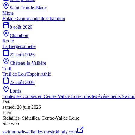
Saint-Jean-le-Blanc
Mixte
Balade Gourmande de Chambon
8 août 2026
Chambon
Route
La Bergeronnette
22 août 2026
Château-la-Vallière
Trail
Trail de Loir'Espoir Athlé
23 août 2026
Lorris
Toutes les courses en
Centre-Val de Loire
Tous les événements
Swimr
Date
samedi 20 juin 2026
Lieu
Sidiailles
,
Sidiailles
,
Centre-Val de Loire
Site web
swimrun-de-sidiailles.mystrikingly.com