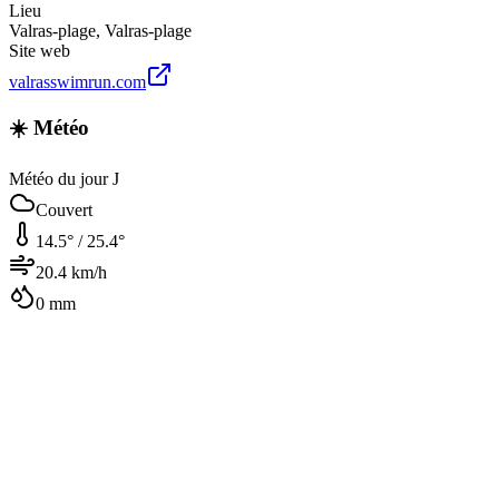
Lieu
Valras-plage
,
Valras-plage
Site web
valrasswimrun.com
☀️ Météo
Météo du jour J
Couvert
14.5
° /
25.4
°
20.4
km/h
0
mm