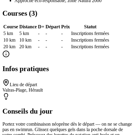
Approche éco-responsable, zone Natura 2000
Courses (
3
)
Course
Distance
D+
Départ
Prix
Statut
5 km
5
km
-
-
-
Inscriptions fermées
10 km
10
km
-
-
-
Inscriptions fermées
20 km
20
km
-
-
-
Inscriptions fermées
Infos pratiques
Lieu de départ
Valras-Plage, Hérault
Conseils du jour
Portez votre combinaison néoprène dès le départ — on ne se change
pas en swimrun. Glissez quelques gels dans la poche dorsale de
votre combi. Prévoyez des lunettes de natation anti-buée et un