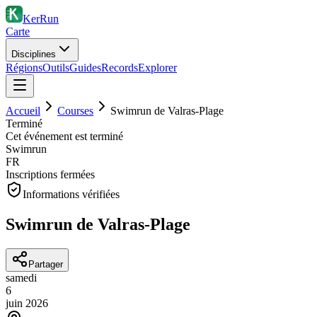
KerRun
Carte
Disciplines
Régions
Outils
Guides
Records
Explorer
Accueil
Courses
Swimrun de Valras-Plage
Terminé
Cet événement est terminé
Swimrun
FR
Inscriptions fermées
Informations vérifiées
Swimrun de Valras-Plage
Partager
samedi
6
juin
2026