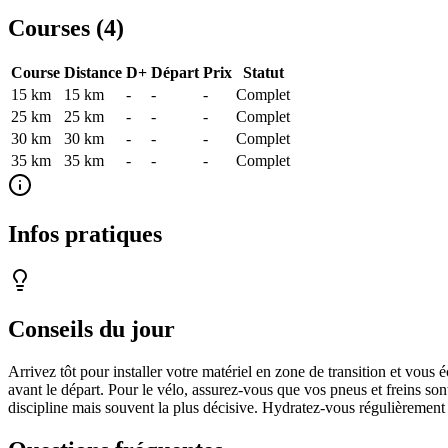
Courses (
4
)
Course
Distance
D+
Départ
Prix
Statut
15 km
15
km
-
-
-
Complet
25 km
25
km
-
-
-
Complet
30 km
30
km
-
-
-
Complet
35 km
35
km
-
-
-
Complet
Infos pratiques
Conseils du jour
Arrivez tôt pour installer votre matériel en zone de transition et vous
avant le départ. Pour le vélo, assurez-vous que vos pneus et freins sont
discipline mais souvent la plus décisive. Hydratez-vous régulièrement 