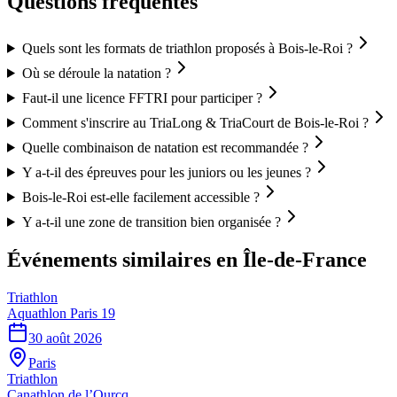
Questions fréquentes
Quels sont les formats de triathlon proposés à Bois-le-Roi ?
Où se déroule la natation ?
Faut-il une licence FFTRI pour participer ?
Comment s'inscrire au TriaLong & TriaCourt de Bois-le-Roi ?
Quelle combinaison de natation est recommandée ?
Y a-t-il des épreuves pour les juniors ou les jeunes ?
Bois-le-Roi est-elle facilement accessible ?
Y a-t-il une zone de transition bien organisée ?
Événements similaires
en Île-de-France
Triathlon
Aquathlon Paris 19
30 août 2026
Paris
Triathlon
Canathlon de l’Ourcq