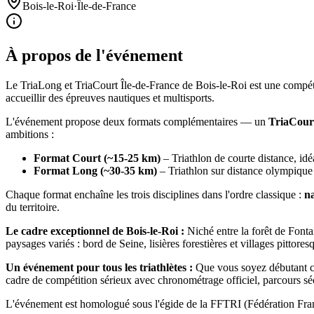
Bois-le-Roi
·
Île-de-France
À propos de l'événement
Le TriaLong et TriaCourt Île-de-France de Bois-le-Roi est une compéti
accueillir des épreuves nautiques et multisports.
L'événement propose deux formats complémentaires — un
TriaCour
ambitions :
Format Court (~15-25 km)
– Triathlon de courte distance, idé
Format Long (~30-35 km)
– Triathlon sur distance olympique 
Chaque format enchaîne les trois disciplines dans l'ordre classique :
na
du territoire.
Le cadre exceptionnel de Bois-le-Roi :
Niché entre la forêt de Fonta
paysages variés : bord de Seine, lisières forestières et villages pittore
Un événement pour tous les triathlètes :
Que vous soyez débutant che
cadre de compétition sérieux avec chronométrage officiel, parcours séc
L'événement est homologué sous l'égide de la FFTRI (Fédération Françai