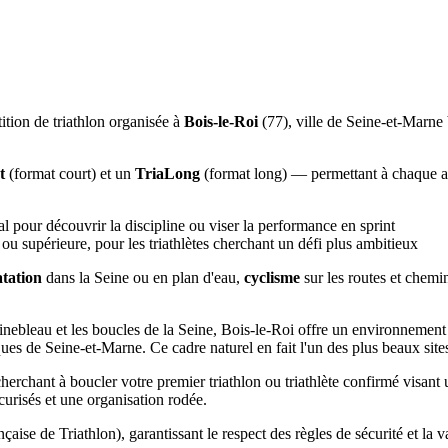
tion de triathlon organisée à
Bois-le-Roi
(77), ville de Seine-et-Marne 
t
(format court) et un
TriaLong
(format long) — permettant à chaque ath
al pour découvrir la discipline ou viser la performance en sprint
ou supérieure, pour les triathlètes cherchant un défi plus ambitieux
tation
dans la Seine ou en plan d'eau,
cyclisme
sur les routes et chemi
inebleau et les boucles de la Seine, Bois-le-Roi offre un environnement n
sques de Seine-et-Marne. Ce cadre naturel en fait l'un des plus beaux site
rchant à boucler votre premier triathlon ou triathlète confirmé visan
urisés et une organisation rodée.
se de Triathlon), garantissant le respect des règles de sécurité et la 