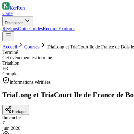
KerRun
Carte
Disciplines
Régions
Outils
Guides
Records
Explorer
Accueil
Courses
TriaLong et TriaCourt Ile de France de Bois l
Terminé
Cet événement est terminé
Triathlon
FR
Complet
Informations vérifiées
TriaLong et TriaCourt Ile de France de Boi
Partager
dimanche
7
juin
2026