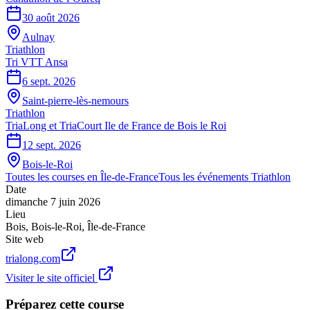
30 août 2026
Aulnay
Triathlon
Tri VTT Ansa
6 sept. 2026
Saint-pierre-lès-nemours
Triathlon
TriaLong et TriaCourt Ile de France de Bois le Roi
12 sept. 2026
Bois-le-Roi
Toutes les courses en
Île-de-France
Tous les événements
Triathlon
Date
dimanche 7 juin 2026
Lieu
Bois
,
Bois-le-Roi
,
Île-de-France
Site web
trialong.com
Visiter le site officiel
Préparez cette course