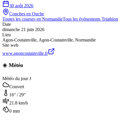
30 août 2026
Conches en Ouche
Toutes les courses en
Normandie
Tous les événements
Triathlon
Date
dimanche 21 juin 2026
Lieu
Agon-Coutainville
,
Agon-Coutainville
,
Normandie
Site web
www.agoncoutainville.fr
☀️ Météo
Météo du jour J
Couvert
16
° /
29
°
21.8
km/h
0
mm