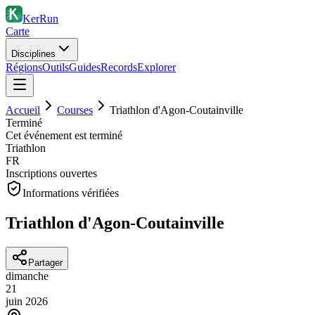
KerRun
Carte
Disciplines
Régions
Outils
Guides
Records
Explorer
Accueil
Courses
Triathlon d'Agon-Coutainville
Terminé
Cet événement est terminé
Triathlon
FR
Inscriptions ouvertes
Informations vérifiées
Triathlon d'Agon-Coutainville
Partager
dimanche
21
juin
2026