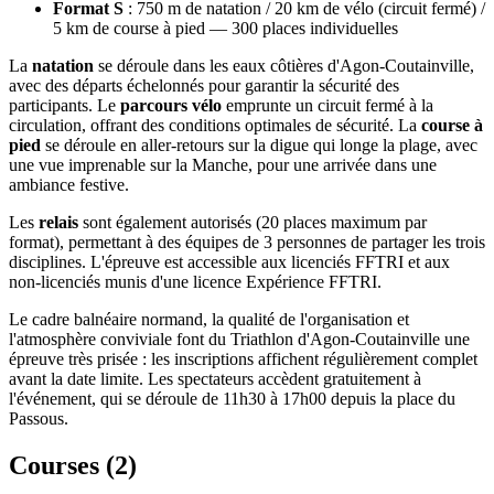
Format S
: 750 m de natation / 20 km de vélo (circuit fermé) /
5 km de course à pied — 300 places individuelles
La
natation
se déroule dans les eaux côtières d'Agon-Coutainville,
avec des départs échelonnés pour garantir la sécurité des
participants. Le
parcours vélo
emprunte un circuit fermé à la
circulation, offrant des conditions optimales de sécurité. La
course à
pied
se déroule en aller-retours sur la digue qui longe la plage, avec
une vue imprenable sur la Manche, pour une arrivée dans une
ambiance festive.
Les
relais
sont également autorisés (20 places maximum par
format), permettant à des équipes de 3 personnes de partager les trois
disciplines. L'épreuve est accessible aux licenciés FFTRI et aux
non-licenciés munis d'une licence Expérience FFTRI.
Le cadre balnéaire normand, la qualité de l'organisation et
l'atmosphère conviviale font du Triathlon d'Agon-Coutainville une
épreuve très prisée : les inscriptions affichent régulièrement complet
avant la date limite. Les spectateurs accèdent gratuitement à
l'événement, qui se déroule de 11h30 à 17h00 depuis la place du
Passous.
Courses (
2
)