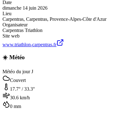
Date
dimanche 14 juin 2026
Lieu
Carpentras
,
Carpentras
,
Provence-Alpes-Côte d'Azur
Organisateur
Carpentras Triathlon
Site web
www.triathlon-carpentras.fr
☀️ Météo
Météo du jour J
Couvert
17.7
° /
33.3
°
30.6
km/h
0
mm