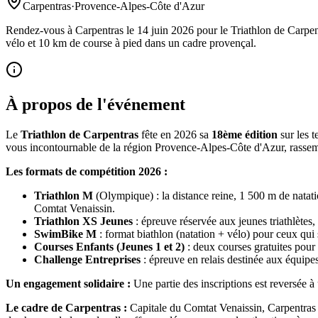
Carpentras
·
Provence-Alpes-Côte d'Azur
Rendez-vous à Carpentras le 14 juin 2026 pour le Triathlon de Carpe
vélo et 10 km de course à pied dans un cadre provençal.
À propos de l'événement
Le
Triathlon de Carpentras
fête en 2026 sa
18ème édition
sur les 
vous incontournable de la région Provence-Alpes-Côte d'Azur, rassemblant
Les formats de compétition 2026 :
Triathlon M
(Olympique) : la distance reine, 1 500 m de natati
Comtat Venaissin.
Triathlon XS Jeunes
: épreuve réservée aux jeunes triathlètes, 
SwimBike M
: format biathlon (natation + vélo) pour ceux qui s
Courses Enfants (Jeunes 1 et 2)
: deux courses gratuites pour 
Challenge Entreprises
: épreuve en relais destinée aux équipes
Un engagement solidaire :
Une partie des inscriptions est reversée à u
Le cadre de Carpentras :
Capitale du Comtat Venaissin, Carpentras e