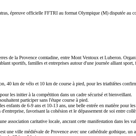
ntras, épreuve officielle FFTRI au format Olympique (M) disputée au 
terres de la Provence comtadine, entre Mont Ventoux et Luberon. Organ
 sportifs, familles et entreprises autour d'une journée alliant sport, fê
on, 40 km de vélo et 10 km de course à pied, pour les triathlètes confi
pour les initier à la compétition dans un cadre sécurisé et bienveillant.
ouhaitent participer sans l'étape course à pied.
les enfants de 6-9 ans et 10-13 ans, une belle entrée en matière pour le
 d'entreprise, favorisant la cohésion et le dépassement de soi entre coll
ne association caritative locale, ancrant cette manifestation dans les val
st une ville médiévale de Provence avec une cathédrale gothique, un ar