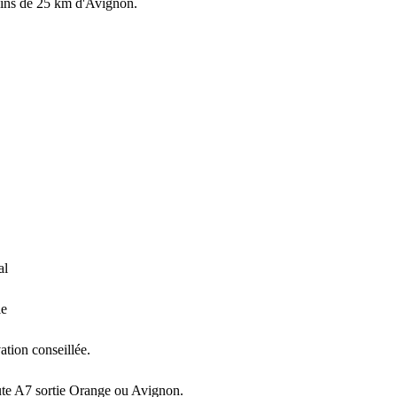
oins de 25 km d'Avignon.
al
le
tion conseillée.
te A7 sortie Orange ou Avignon.