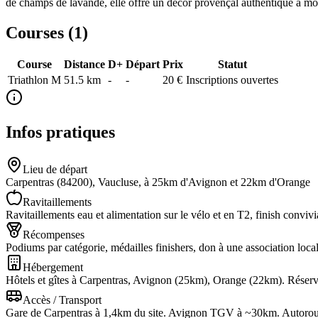
de champs de lavande, elle offre un décor provençal authentique à m
Courses (
1
)
Course
Distance
D+
Départ
Prix
Statut
Triathlon M
51.5
km
-
-
20 €
Inscriptions ouvertes
Infos pratiques
Lieu de départ
Carpentras (84200), Vaucluse, à 25km d'Avignon et 22km d'Orange
Ravitaillements
Ravitaillements eau et alimentation sur le vélo et en T2, finish convivi
Récompenses
Podiums par catégorie, médailles finishers, don à une association loca
Hébergement
Hôtels et gîtes à Carpentras, Avignon (25km), Orange (22km). Réserva
Accès / Transport
Gare de Carpentras à 1,4km du site. Avignon TGV à ~30km. Autorou