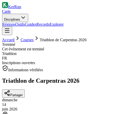
KerRun
Carte
Disciplines
Régions
Outils
Guides
Records
Explorer
Accueil
Courses
Triathlon de Carpentras 2026
Terminé
Cet événement est terminé
Triathlon
FR
Inscriptions ouvertes
Informations vérifiées
Triathlon de Carpentras 2026
Partager
dimanche
14
juin
2026