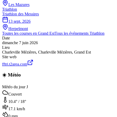
Les Mazures
Triathlon
Triathlon des Messires
13 sept. 2026
Herpelmont
Toutes les courses en
Grand Est
Tous les événements
Triathlon
Date
dimanche 7 juin 2026
Lieu
Charleville Mézières
,
Charleville Mézières
,
Grand Est
Site web
fftri.t2area.com
☀️ Météo
Météo du jour J
Couvert
10.4
° /
18
°
17.1
km/h
0
mm