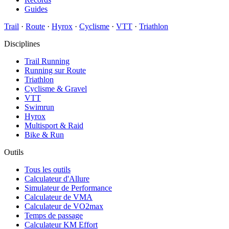
Guides
Trail
·
Route
·
Hyrox
·
Cyclisme
·
VTT
·
Triathlon
Disciplines
Trail Running
Running sur Route
Triathlon
Cyclisme & Gravel
VTT
Swimrun
Hyrox
Multisport & Raid
Bike & Run
Outils
Tous les outils
Calculateur d'Allure
Simulateur de Performance
Calculateur de VMA
Calculateur de VO2max
Temps de passage
Calculateur KM Effort