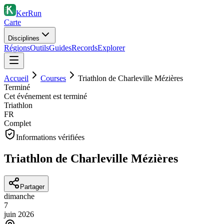
KerRun
Carte
Disciplines
Régions
Outils
Guides
Records
Explorer
Accueil
Courses
Triathlon de Charleville Mézières
Terminé
Cet événement est terminé
Triathlon
FR
Complet
Informations vérifiées
Triathlon de Charleville Mézières
Partager
dimanche
7
juin
2026