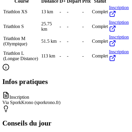
Course
Distance
D+
Départ
Prix
Statut
Inscription
Triathlon XS
13
km
-
-
-
Complet
Inscription
25.75
Triathlon S
-
-
-
Complet
km
Inscription
Triathlon M
51.5
km
-
-
-
Complet
(Olympique)
Inscription
Triathlon L
113
km
-
-
-
Complet
(Longue Distance)
Infos pratiques
Inscription
Via SporkKrono (sporkrono.fr)
Conseils du jour