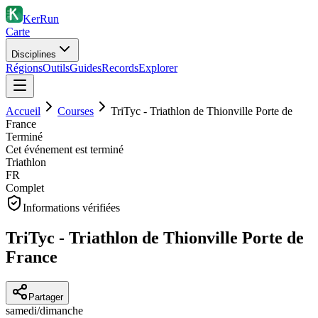
KerRun
Carte
Disciplines
Régions
Outils
Guides
Records
Explorer
Accueil
Courses
TriTyc - Triathlon de Thionville Porte de
France
Terminé
Cet événement est terminé
Triathlon
FR
Complet
Informations vérifiées
TriTyc - Triathlon de Thionville Porte de
France
Partager
samedi
/
dimanche