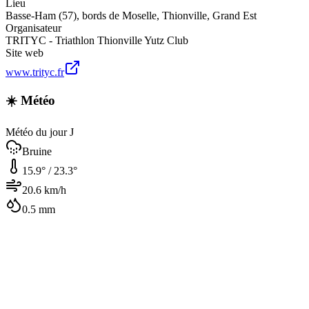
Lieu
Basse-Ham (57), bords de Moselle
,
Thionville
,
Grand Est
Organisateur
TRITYC - Triathlon Thionville Yutz Club
Site web
www.trityc.fr
☀️ Météo
Météo du jour J
Bruine
15.9
° /
23.3
°
20.6
km/h
0.5
mm