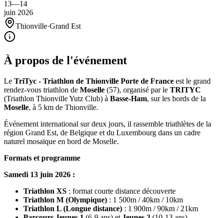
13
—
14
juin
2026
Thionville
·
Grand Est
À propos de l'événement
Le
TriTyc - Triathlon de Thionville Porte de France
est le grand
rendez-vous triathlon de
Moselle
(57), organisé par le
TRITYC
(Triathlon Thionville Yutz Club) à
Basse-Ham
, sur les bords de la
Moselle
, à 5 km de Thionville.
Événement international sur deux jours, il rassemble triathlètes de la
région Grand Est, de Belgique et du Luxembourg dans un cadre
naturel mosaïque en bord de Moselle.
Formats et programme
Samedi 13 juin 2026 :
Triathlon XS
: format courte distance découverte
Triathlon M (Olympique)
: 1 500m / 40km / 10km
Triathlon L (Longue distance)
: 1 900m / 90km / 21km
Parcours Jeunes 1
(6-9 ans) et
Jeunes 2
(10-13 ans)