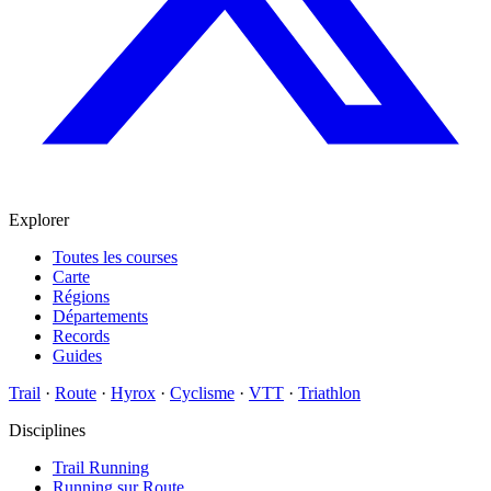
Explorer
Toutes les courses
Carte
Régions
Départements
Records
Guides
Trail
·
Route
·
Hyrox
·
Cyclisme
·
VTT
·
Triathlon
Disciplines
Trail Running
Running sur Route