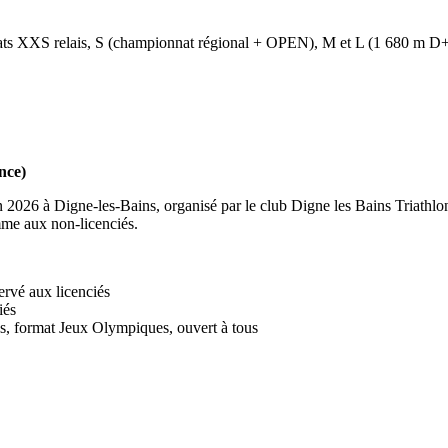
rmats XXS relais, S (championnat régional + OPEN), M et L (1 680 m D+
nce)
in 2026 à Digne-les-Bains, organisé par le club Digne les Bains Triathl
mme aux non-licenciés.
rvé aux licenciés
iés
s, format Jeux Olympiques, ouvert à tous