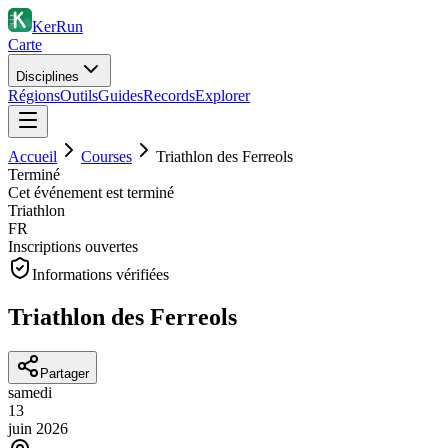
KerRun
Carte
Disciplines
Régions
Outils
Guides
Records
Explorer
Accueil
Courses
Triathlon des Ferreols
Terminé
Cet événement est terminé
Triathlon
FR
Inscriptions ouvertes
Informations vérifiées
Triathlon des Ferreols
Partager
samedi
13
juin
2026