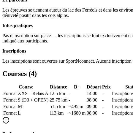
Les épreuves se tiennent autour du lac des Ferréols et dans les envi
dénivelé positif dans les cols alpins.
Infos pratiques
Pas d'inscription sur place — les inscriptions se font exclusivement en
indiqué aux participants.
Inscriptions
Les inscriptions sont ouvertes sur SportNconnect. Aucune inscription a
Courses (
4
)
Course
Distance
D+
Départ
Prix
Sta
Format XXS – Relais A
12.5
km
-
14:00
-
Inscription
Format S (D3 + OPEN)
25.75
km
-
08:00
-
Inscription
Format M
51.5
km
~495 m
09:00
-
Inscription
Format L
113
km
~1680 m
08:00
-
Inscription