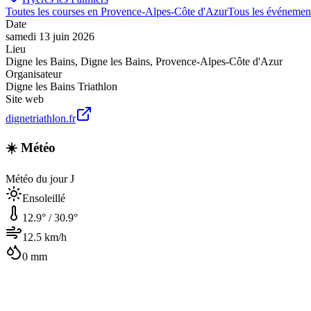
Toutes les courses en
Provence-Alpes-Côte d'Azur
Tous les événemen
Date
samedi 13 juin 2026
Lieu
Digne les Bains
,
Digne les Bains
,
Provence-Alpes-Côte d'Azur
Organisateur
Digne les Bains Triathlon
Site web
dignetriathlon.fr
☀️ Météo
Météo du jour J
Ensoleillé
12.9
° /
30.9
°
12.5
km/h
0
mm