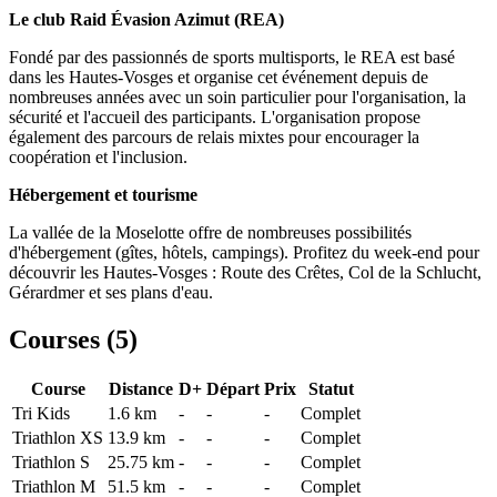
Le club Raid Évasion Azimut (REA)
Fondé par des passionnés de sports multisports, le REA est basé
dans les Hautes-Vosges et organise cet événement depuis de
nombreuses années avec un soin particulier pour l'organisation, la
sécurité et l'accueil des participants. L'organisation propose
également des parcours de relais mixtes pour encourager la
coopération et l'inclusion.
Hébergement et tourisme
La vallée de la Moselotte offre de nombreuses possibilités
d'hébergement (gîtes, hôtels, campings). Profitez du week-end pour
découvrir les Hautes-Vosges : Route des Crêtes, Col de la Schlucht,
Gérardmer et ses plans d'eau.
Courses (
5
)
Course
Distance
D+
Départ
Prix
Statut
Tri Kids
1.6
km
-
-
-
Complet
Triathlon XS
13.9
km
-
-
-
Complet
Triathlon S
25.75
km
-
-
-
Complet
Triathlon M
51.5
km
-
-
-
Complet