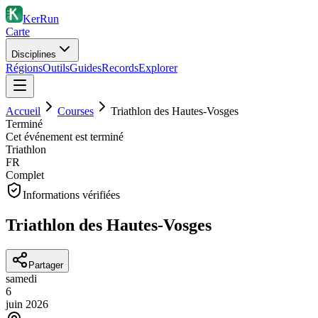
KerRun
Carte
Disciplines
Régions
Outils
Guides
Records
Explorer
Accueil
Courses
Triathlon des Hautes-Vosges
Terminé
Cet événement est terminé
Triathlon
FR
Complet
Informations vérifiées
Triathlon des Hautes-Vosges
Partager
samedi
6
juin
2026