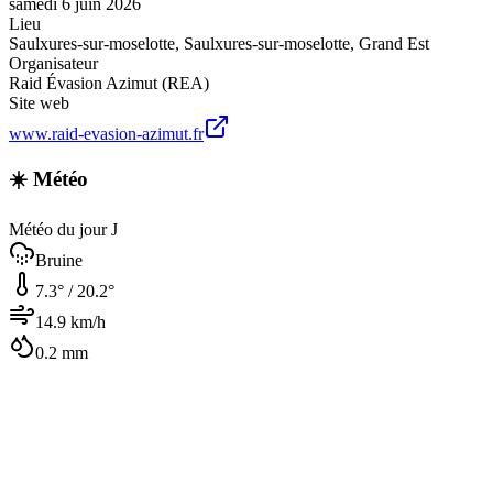
samedi 6 juin 2026
Lieu
Saulxures-sur-moselotte
,
Saulxures-sur-moselotte
,
Grand Est
Organisateur
Raid Évasion Azimut (REA)
Site web
www.raid-evasion-azimut.fr
☀️ Météo
Météo du jour J
Bruine
7.3
° /
20.2
°
14.9
km/h
0.2
mm