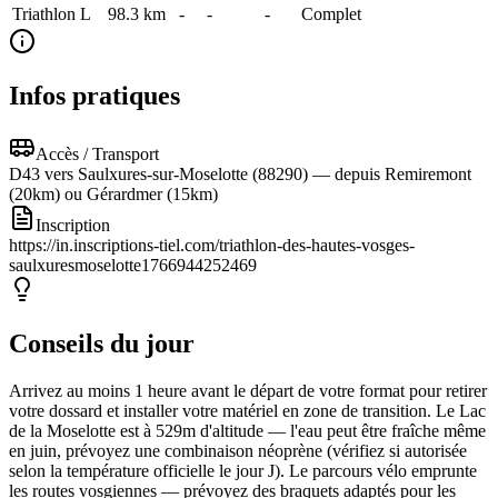
Triathlon L
98.3
km
-
-
-
Complet
Infos pratiques
Accès / Transport
D43 vers Saulxures-sur-Moselotte (88290) — depuis Remiremont
(20km) ou Gérardmer (15km)
Inscription
https://in.inscriptions-tiel.com/triathlon-des-hautes-vosges-
saulxuresmoselotte1766944252469
Conseils du jour
Arrivez au moins 1 heure avant le départ de votre format pour retirer
votre dossard et installer votre matériel en zone de transition. Le Lac
de la Moselotte est à 529m d'altitude — l'eau peut être fraîche même
en juin, prévoyez une combinaison néoprène (vérifiez si autorisée
selon la température officielle le jour J). Le parcours vélo emprunte
les routes vosgiennes — prévoyez des braquets adaptés pour les