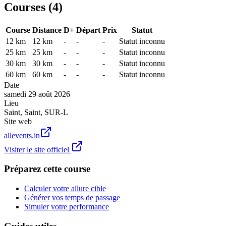
Courses (
4
)
Course
Distance
D+
Départ
Prix
Statut
12 km
12
km
-
-
-
Statut inconnu
25 km
25
km
-
-
-
Statut inconnu
30 km
30
km
-
-
-
Statut inconnu
60 km
60
km
-
-
-
Statut inconnu
Date
samedi 29 août 2026
Lieu
Saint
,
Saint
,
SUR-L
Site web
allevents.in
Visiter le site officiel
Préparez cette course
Calculer votre allure cible
Générer vos temps de passage
Simuler votre performance