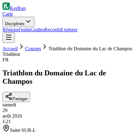
KerRun
Carte
Disciplines
Régions
Outils
Guides
Records
Explorer
Accueil
Courses
Triathlon du Domaine du Lac de Champos
Triathlon
FR
Triathlon du Domaine du Lac de
Champos
Partager
samedi
29
août
2026
J-21
Saint
·
SUR-L