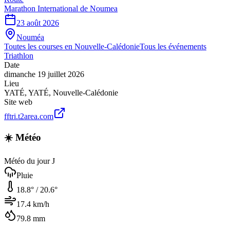
Marathon International de Noumea
23 août 2026
Nouméa
Toutes les courses en
Nouvelle-Calédonie
Tous les événements
Triathlon
Date
dimanche 19 juillet 2026
Lieu
YATÉ
,
YATÉ
,
Nouvelle-Calédonie
Site web
fftri.t2area.com
☀️ Météo
Météo du jour J
Pluie
18.8
° /
20.6
°
17.4
km/h
79.8
mm