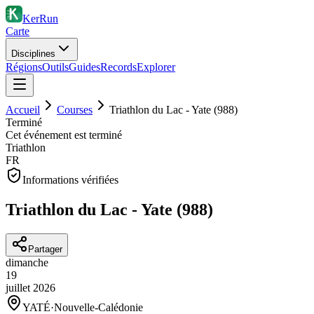
KerRun
Carte
Disciplines
Régions
Outils
Guides
Records
Explorer
Accueil
Courses
Triathlon du Lac - Yate (988)
Terminé
Cet événement est terminé
Triathlon
FR
Informations vérifiées
Triathlon du Lac - Yate (988)
Partager
dimanche
19
juillet
2026
YATÉ
·
Nouvelle-Calédonie