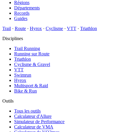
Régions
Départements
Records
Guides
Trail
·
Route
·
Hyrox
·
Cyclisme
·
VTT
·
Triathlon
Disciplines
Trail Running
Running sur Route
Triathlon
Cyclisme & Gravel
VTT
Swimrun
Hyrox
Multisport & Raid
Bike & Run
Outils
Tous les outils
Calculateur d'Allure
Simulateur de Performance
Calculateur de VMA