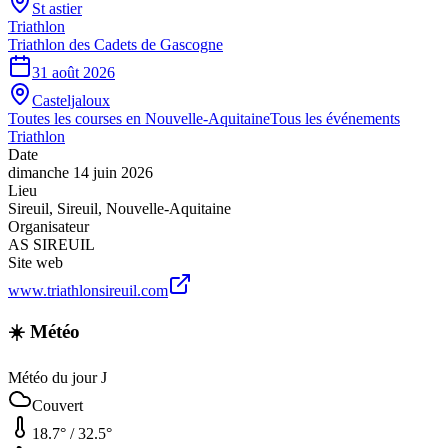
St astier
Triathlon
Triathlon des Cadets de Gascogne
31 août 2026
Casteljaloux
Toutes les courses en
Nouvelle-Aquitaine
Tous les événements
Triathlon
Date
dimanche 14 juin 2026
Lieu
Sireuil
,
Sireuil
,
Nouvelle-Aquitaine
Organisateur
AS SIREUIL
Site web
www.triathlonsireuil.com
☀️ Météo
Météo du jour J
Couvert
18.7
° /
32.5
°