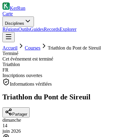
KerRun
Carte
Disciplines
Régions
Outils
Guides
Records
Explorer
Accueil
Courses
Triathlon du Pont de Sireuil
Terminé
Cet événement est terminé
Triathlon
FR
Inscriptions ouvertes
Informations vérifiées
Triathlon du Pont de Sireuil
Partager
dimanche
14
juin
2026