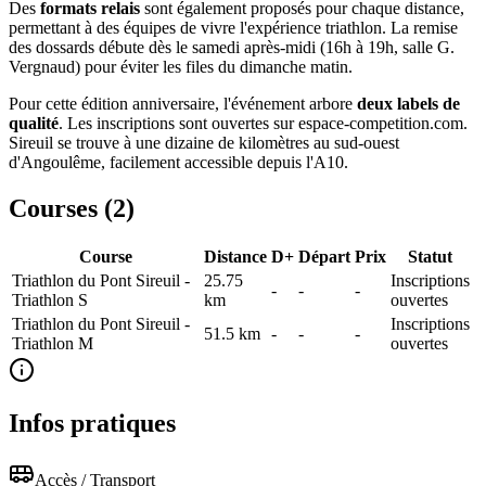
Des
formats relais
sont également proposés pour chaque distance,
permettant à des équipes de vivre l'expérience triathlon. La remise
des dossards débute dès le samedi après-midi (16h à 19h, salle G.
Vergnaud) pour éviter les files du dimanche matin.
Pour cette édition anniversaire, l'événement arbore
deux labels de
qualité
. Les inscriptions sont ouvertes sur espace-competition.com.
Sireuil se trouve à une dizaine de kilomètres au sud-ouest
d'Angoulême, facilement accessible depuis l'A10.
Courses (
2
)
Course
Distance
D+
Départ
Prix
Statut
Triathlon du Pont Sireuil -
25.75
Inscriptions
-
-
-
Triathlon S
km
ouvertes
Triathlon du Pont Sireuil -
Inscriptions
51.5
km
-
-
-
Triathlon M
ouvertes
Infos pratiques
Accès / Transport