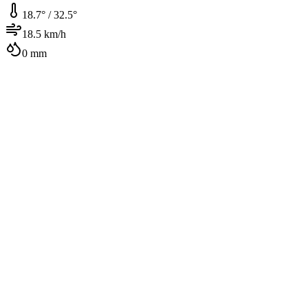
18.7
° /
32.5
°
18.5
km/h
0
mm