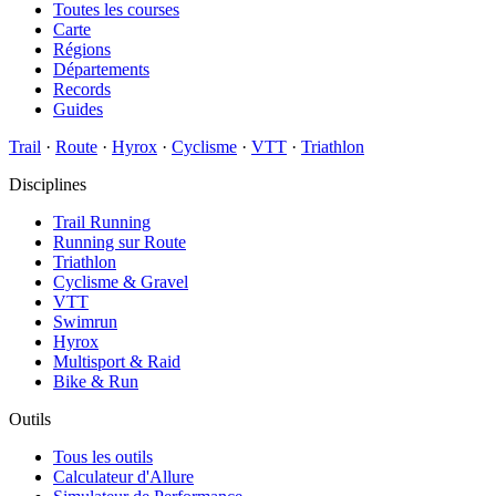
Toutes les courses
Carte
Régions
Départements
Records
Guides
Trail
·
Route
·
Hyrox
·
Cyclisme
·
VTT
·
Triathlon
Disciplines
Trail Running
Running sur Route
Triathlon
Cyclisme & Gravel
VTT
Swimrun
Hyrox
Multisport & Raid
Bike & Run
Outils
Tous les outils
Calculateur d'Allure