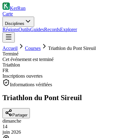
KerRun
Carte
Disciplines
Régions
Outils
Guides
Records
Explorer
Accueil
Courses
Triathlon du Pont Sireuil
Terminé
Cet événement est terminé
Triathlon
FR
Inscriptions ouvertes
Informations vérifiées
Triathlon du Pont Sireuil
Partager
dimanche
14
juin
2026